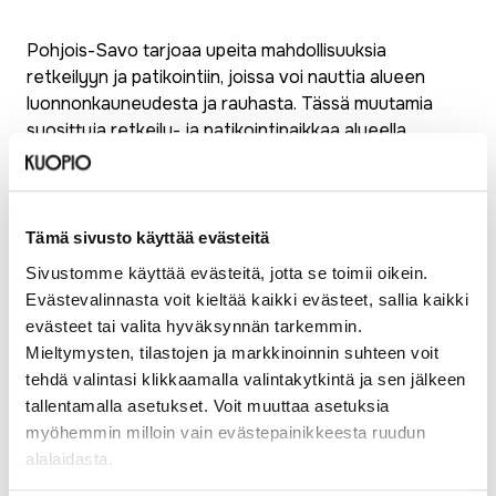
Pohjois-Savo tarjoaa upeita mahdollisuuksia
retkeilyyn ja patikointiin, joissa voi nauttia alueen
luonnonkauneudesta ja rauhasta. Tässä muutamia
suosittuja retkeily- ja patikointipaikkaa alueella.
Puijon luontopolku
, Kuopio – Puijo on tunnettu
näkötornistaan, mutta sen ympäristön luontopolku
tarjoaa myös mahtavat puitteet metsäretkeilyyn
Tämä sivusto käyttää evästeitä
ja luonnon tarkkailuun.
Sivustomme käyttää evästeitä, jotta se toimii oikein.
Neulamäen luonnonsuojelualue
, Kuopio –
Evästevalinnasta voit kieltää kaikki evästeet, sallia kaikki
Alueella on kattava verkosto merkittyjä polkuja,
evästeet tai valita hyväksynnän tarkemmin.
jotka kulkevat monimuotoisen metsäluonnon läpi
Mieltymysten, tilastojen ja markkinoinnin suhteen voit
ja tarjoavat mahdollisuuksia sekä lyhyille että
tehdä valintasi klikkaamalla valintakytkintä ja sen jälkeen
pidemmille retkille.
tallentamalla asetukset. Voit muuttaa asetuksia
Korkeakosken luontopolku
, Maaninka – Tämä
myöhemmin milloin vain evästepainikkeesta ruudun
polku tarjoaa mahdollisuuden ihailla Suomen
alalaidasta.
toiseksi korkeinta luonnonvesiputousta ja sen
ympäristön luontoa.