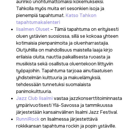
aurinko unohtumattomaksi kokemukseksi.
Tahkolla myös muita eri sesonkien isoja ja
pienempiä tapahtumat.
Katso Tahkon
tapahtumakalenteri
Iisalmen Oluset
– Tämä tapahtuma on erityisesti
oluen ystävien suosiossa, sillä se kokoaa yhteen
kotimaisia pienpanimoita ja oluenharrastajia.
Olutjuhlilla on mahdollisuus maistella laaja kirjo
erilaisia oluita, nauttia paikallisesta ruoasta ja
musiikista sekä osallistua oluentekoon liittyviin
työpajoihin. Tapahtuma tarjoaa ainutlaatuisen
yhdistelmän kulttuuria ja makuelämyksiä,
tehdessään tunnetuksi suomalaista
panimokulttuuria.
Jazz Club Iisalmi
vastaa jazzkonserttitoiminnasta
ympärivuotisesti Ylä-Savossa ja tammikuussa
järjestetään kansainvälinen Iisalmi Jazz Festival.
RunniRock
on Iisalmessa järjestettävä
rokkikansan tapahtuma rockin ja popin ystäville.