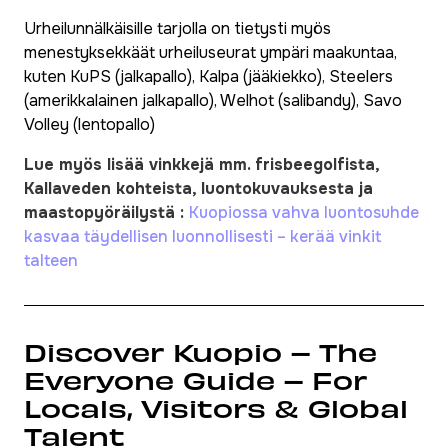
Urheilunnälkäisille tarjolla on tietysti myös
menestyksekkäät urheiluseurat ympäri maakuntaa,
kuten KuPS (jalkapallo), Kalpa (jääkiekko), Steelers
(amerikkalainen jalkapallo), Welhot (salibandy), Savo
Volley (lentopallo)
Lue myös lisää vinkkejä mm. frisbeegolfista,
Kallaveden kohteista, luontokuvauksesta ja
maastopyöräilystä :
Kuopiossa vahva luontosuhde
kasvaa täydellisen luonnollisesti – kerää vinkit
talteen
Discover Kuopio – The
Everyone Guide – For
Locals, Visitors & Global
Talent