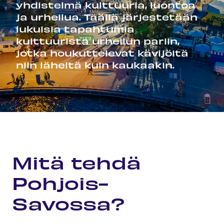
yhdistelmä kulttuuria, luontoa
ja urheilua. Täällä järjestetään
lukuisia tapahtumia
kulttuurista urheilun pariin,
jotka houkuttelevat kävijöitä
niin läheltä kuin kaukaakin.
Etusivu
Tule ja koe
Mitä tehdä Pohjois-Savossa?
Mitä tehdä
Pohjois-
Savossa?