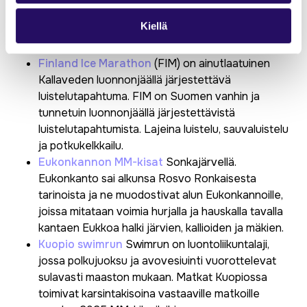
Pohjois-Savosta löytyy urheilutapahtumia ympäri
Kiellä
vuoden.
Finland Ice Marathon
(FIM) on ainutlaatuinen
Kallaveden luonnonjäällä järjestettävä
luistelutapahtuma. FIM on Suomen vanhin ja
tunnetuin luonnonjäällä järjestettävistä
luistelutapahtumista. Lajeina luistelu, sauvaluistelu
ja potkukelkkailu.
Eukonkannon MM-kisat
Sonkajärvellä.
Eukonkanto sai alkunsa Rosvo Ronkaisesta
tarinoista ja ne muodostivat alun Eukonkannoille,
joissa mitataan voimia hurjalla ja hauskalla tavalla
kantaen Eukkoa halki järvien, kallioiden ja mäkien.
Kuopio swimrun
Swimrun on luontoliikuntalaji,
jossa polkujuoksu ja avovesiuinti vuorottelevat
sulavasti maaston mukaan. Matkat Kuopiossa
toimivat karsintakisoina vastaaville matkoille