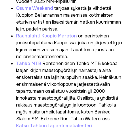
vuoden 2025 MM-kilpailuihin.
Osuma Weekend
tarjoaa sykettä ja viihdettä
Kuopion Bellanrannan maisemissa kotimaisten
eturivin artistien lisäksi tämän hetken kuumimman
lajin, padelin parissa.
Rauhalahti Kuopio Maraton
on perinteinen
juoksutapahtuma Kuopiossa, joka on järjestetty jo
kymmenien vuosien ajan. Tapahtuma juostaan
neljännesmaratonreitillä.
Tahko MTB
Rentohenkinen Tahko MTB kokoaa
laajan kirjon maastopyöräilyn harrastajia aina
ensikertalaisista lajin huippuihin saakka. Heinäkuun
ensimmäisenä viikonloppuna järjestettävään
tapahtumaan osallistuu vuosittain yli 2000
innokasta maastopyöräilijää. Osallistujia yhdistää
rakkaus maastopyöräilyyn ja luontoon. Tahkolla
myös muita urheilutapahtumia, kuten Banked
Slalom SM, Extreme Run, Tahko Watercross.
Katso Tahkon tapahtumakalenteri