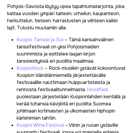
Pohjois-Savosta löytyy upea tapahtumatarjonta, joka
kattaa vuoden ympäri taiteen, urheilun, kaupanteon,
herkuttelun, tieteen, harrastusten ja viihteen kaikki
lajit. Tutustu muutamiin alla:
Kuopio Tanssii ja Soi
– Tämä kansainvälinen
tanssifestivaali on yksi Pohjoismaiden
suurimmista ja esittelee laajan kirjon
tanssiesityksiä eri puolilta maailmaa.
KuopioRock
– Rock-musiikin ystävät kokoontuvat
Kuopion Väinölänniemellä järjestettävälle
festivaalille nauttimaan huippuartisteista ja
rennosta festivaalitunnelmasta.
Hoodfest
puolestaan järjestetään Kuopionlahden kentällä ja
kerää tuhansia kävijöitä eri puolilta Suomea
juhlimaan kotimaisten ja ulkomaisten hiphopin
kärkinimien tahtiin.
Kuopio Wine Festival
– Viinin ja ruoan ystäville
suunnattu festivaali, jossa voi maistella erilaisia