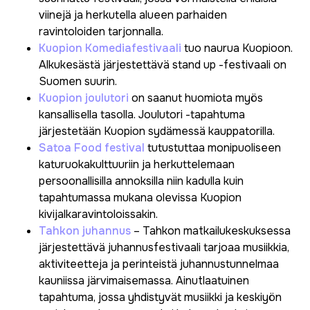
viinejä ja herkutella alueen parhaiden
ravintoloiden tarjonnalla.
Kuopion Komediafestivaali
tuo naurua Kuopioon.
Alkukesästä järjestettävä stand up -festivaali on
Suomen suurin.
Kuopion joulutori
on saanut huomiota myös
kansallisella tasolla. Joulutori -tapahtuma
järjestetään Kuopion sydämessä kauppatorilla.
Satoa Food festival
tutustuttaa monipuoliseen
katuruokakulttuuriin ja herkuttelemaan
persoonallisilla annoksilla niin kadulla kuin
tapahtumassa mukana olevissa Kuopion
kivijalkaravintoloissakin.
Tahkon juhannus
– Tahkon matkailukeskuksessa
järjestettävä juhannusfestivaali tarjoaa musiikkia,
aktiviteetteja ja perinteistä juhannustunnelmaa
kauniissa järvimaisemassa. Ainutlaatuinen
tapahtuma, jossa yhdistyvät musiikki ja keskiyön