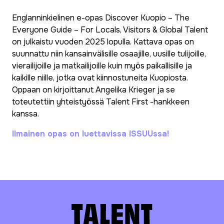
Englanninkielinen e-opas Discover Kuopio – The
Everyone Guide – For Locals, Visitors & Global Talent
on julkaistu vuoden 2025 lopulla. Kattava opas on
suunnattu niin kansainvälisille osaajille, uusille tulijoille,
vierailijoille ja matkailijoille kuin myös paikallisille ja
kaikille niille, jotka ovat kiinnostuneita Kuopiosta.
Oppaan on kirjoittanut Angelika Krieger ja se
toteutettiin yhteistyössä Talent First -hankkeen
kanssa.
Ilmainen opas on luettavissa ISSUUssa!