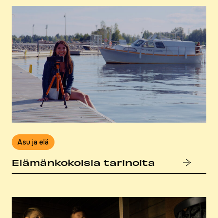
Asu ja elä
Elä­män­ko­koi­sia tarinoita