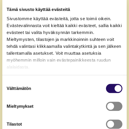
Tämä sivusto käyttää evästeitä
Sivustomme käyttää evästeitä, jotta se toimii oikein.
Evästevalinnasta voit kieltää kaikki evästeet, sallia kaikki
evästeet tai valita hyväksynnän tarkemmin.
Mieltymysten, tilastojen ja markkinoinnin suhteen voit
tehdä valintasi klikkaamalla valintakytkintä ja sen jälkeen
Asu ja elä
tallentamalla asetukset. Voit muuttaa asetuksia
myöhemmin milloin vain evästepainikkeesta ruudun
Pai­kal­li­suus ja paikalliset
alalaidasta.
tavat
"Näytä tiedot"-kohdasta saat lisätietoja.
Suostumuksen
Lue lisää sivustostamme ja evästeistä
Välttämätön
valinta
Mieltymykset
Tilastot