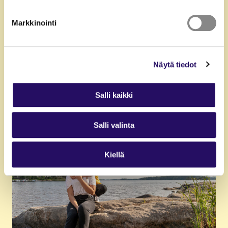
Markkinointi
Näytä tiedot
Asu ja elä
Talent talks
Salli kaikki
Salli valinta
Kiellä