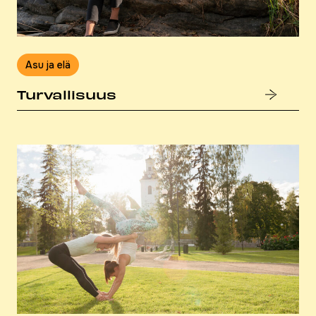
Asu ja elä
Tur­val­li­suus