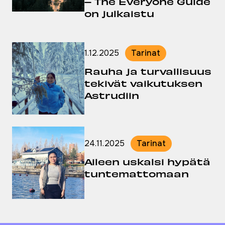
– The Everyone Guide
on julkaistu
1.12.2025
Tarinat
Julkaistu:
Rauha ja turvallisuus
tekivät vaikutuksen
Astrudiin
24.11.2025
Tarinat
Julkaistu:
Aileen uskalsi hypätä
tuntemattomaan