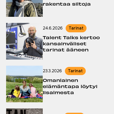
rakentaa siltoja
24.6.2026
Tarinat
Julkaistu:
Talent Talks kertoo
kansainväliset
tarinat ääneen
23.3.2026
Tarinat
Julkaistu:
Omanlainen
elämäntapa löytyi
Iisalmesta