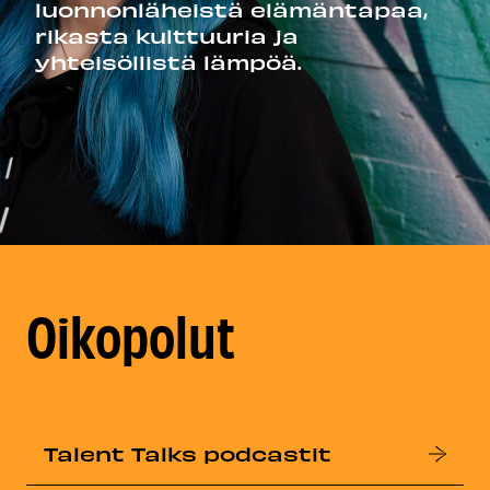
luonnonläheistä elämäntapaa,
rikasta kulttuuria ja
yhteisöllistä lämpöä.
Oikopolut
Talent Talks podcastit