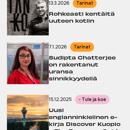
13.3.2026
Tarinat
Julkaistu:
Rohkeasti kentältä
uuteen kotiin
7.1.2026
Tarinat
Julkaistu:
Sudipta Chatterjee
on rakentanut
uransa
sinnikkyydellä
15.12.2025
- Tule ja koe
Julkaistu:
Uusi
englanninkielinen e-
kirja Discover Kuopio