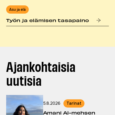
Asu ja elä
Työn ja elämisen tasapaino
Ajankohtaisia
uutisia
5.8.2026
Tarinat
Julkaistu:
Amani Al-mehsen