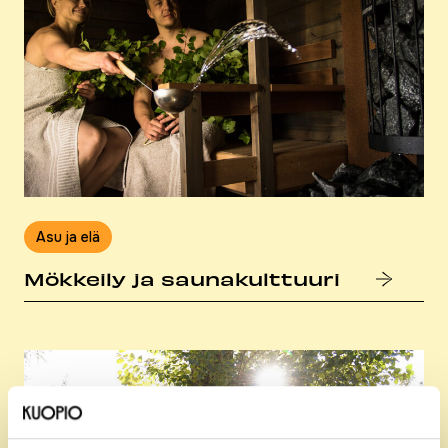
Asu ja elä
Mökkeily ja sau­na­kult­tuu­ri