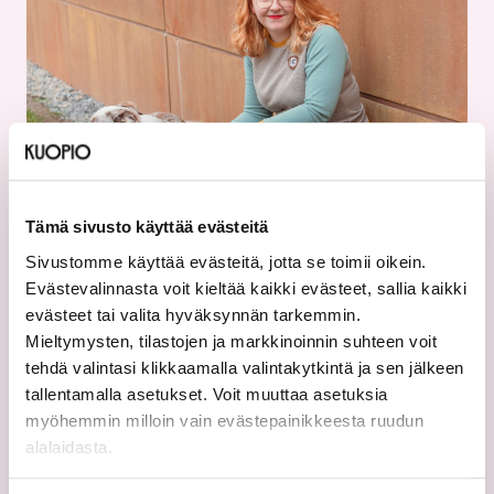
Tämä sivusto käyttää evästeitä
Tule ja koe
Sivustomme käyttää evästeitä, jotta se toimii oikein.
Evästevalinnasta voit kieltää kaikki evästeet, sallia kaikki
Mitä Pohjois-Savossa
eläminen merkitsee?
evästeet tai valita hyväksynnän tarkemmin.
Mieltymysten, tilastojen ja markkinoinnin suhteen voit
tehdä valintasi klikkaamalla valintakytkintä ja sen jälkeen
tallentamalla asetukset. Voit muuttaa asetuksia
myöhemmin milloin vain evästepainikkeesta ruudun
alalaidasta.