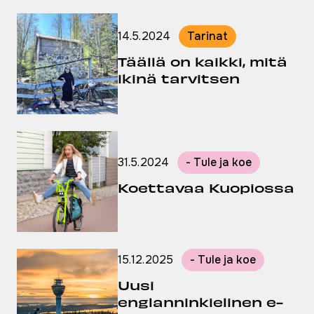
14.5.2024
Tarinat
Julkaistu:
Täällä on kaikki, mitä
ikinä tarvitsen
31.5.2024
- Tule ja koe
Julkaistu:
Koettavaa Kuopiossa
15.12.2025
- Tule ja koe
Julkaistu:
Uusi
englanninkielinen e-