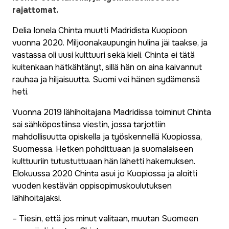
rajattomat.
Delia Ionela Chinta muutti Madridista Kuopioon
vuonna 2020. Miljoonakaupungin hulina jäi taakse, ja
vastassa oli uusi kulttuuri sekä kieli. Chinta ei tätä
kuitenkaan hätkähtänyt, sillä hän on aina kaivannut
rauhaa ja hiljaisuutta. Suomi vei hänen sydämensä
heti.
Vuonna 2019 lähihoitajana Madridissa toiminut Chinta
sai sähköpostiinsa viestin, jossa tarjottiin
mahdollisuutta opiskella ja työskennellä Kuopiossa,
Suomessa. Hetken pohdittuaan ja suomalaiseen
kulttuuriin tutustuttuaan hän lähetti hakemuksen.
Elokuussa 2020 Chinta asui jo Kuopiossa ja aloitti
vuoden kestävän oppisopimuskoulutuksen
lähihoitajaksi.
– Tiesin, että jos minut valitaan, muutan Suomeen