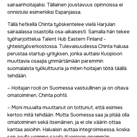
sairaanhoitajaksi. Tällainen joustavuus opinnoissa ei
onnistuisi esimerkiksi Espanjassa.
Tällä hetkellä Chinta työskentelee vielä Harjulan
sairaalassa osastolla osa-aikaisesti. Samalla hän tekee
työharjoittelua Talent Hub Eastern Finland -
yhteistyöverkostossa. Tulevaisuudessa Chinta haluaa
perustaa startup-yrityksen, jonka auttaisi Kuopioon
muuttavia osaajia ymmärtämään paremmin
suomalaista työkulttuuria ja miten hoitajan töitä täällä
tehdään.
– Hoitajan rooli on Suomessa vastuullinen ja on oltava
omatoiminen, Chinta pohtii.
– Moni muualta muuttanut on tottunut, että esimies
kertoo mitä tehdään. Mutta Suomessa saa ja pitää olla
omatoiminen sekä itsenäinen, ja ei ole väärin ottaa
kantaa asioihin. Haluaisin auttaa integroimisessa, koska
sen avulla voimme saada Kuopioon enemmän