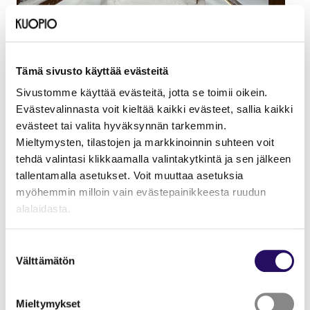
Tämä sivusto käyttää evästeitä
Sivustomme käyttää evästeitä, jotta se toimii oikein.
Evästevalinnasta voit kieltää kaikki evästeet, sallia kaikki
Chinta pitää Kuopiota juuri sopivan kokoisena
evästeet tai valita hyväksynnän tarkemmin.
kaupunkina. Hän rakastaa talvea ja nauttii muun
Mieltymysten, tilastojen ja markkinoinnin suhteen voit
muassa laskettelusta ja koiransa Olivian kanssa
tehdä valintasi klikkaamalla valintakytkintä ja sen jälkeen
lenkkeilystä. Viikottaisesta saunahetkestä on tullut
tallentamalla asetukset. Voit muuttaa asetuksia
hänelle tärkeä rituaali. Espanjan lämmintä ilmastoa ei
myöhemmin milloin vain evästepainikkeesta ruudun
ole yhtään ikävä.
alalaidasta.
– Täällä on kaikki, mitä ikinä tarvitsen. Voin asua ihan
"Näytä tiedot"-kohdasta saat lisätietoja.
Suostumuksen
keskustassa, mutta olen silti aina lähellä luontoa. Voin
Lue lisää sivustostamme ja evästeistä
Välttämätön
valinta
pyöräillä joka paikkaan ja kaikki palvelut ovat lähellä.
Chinta kokee, että kuopiolaiset ovat sydämellisiä
Mieltymykset