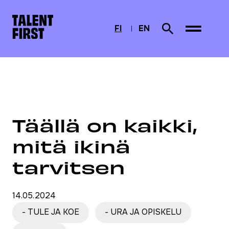
Skip to content
Etusivulle
FI
EN
Search from site
CURRENTLY SELECTED
SUOMI
ENGLISH
Etusivu
Ajankohtaista
Täällä on kaikki, mitä ikinä tarvitsen
Täällä on kaikki,
mitä ikinä
tarvitsen
14.05.2024
- TULE JA KOE
- URA JA OPISKELU