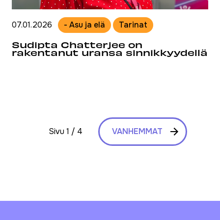
07.01.2026
- Asu ja elä
Tarinat
Sudipta Chatterjee on
rakentanut uransa sinnikkyydellä
Sivu 1 / 4
VANHEMMAT