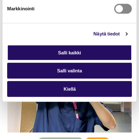
01.04.2026
Tarinat
Markkinointi
Talent Talks: Parastoo Jalili
Näytä tiedot
Salli kaikki
Salli valinta
Kiellä