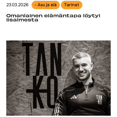
23.03.2026
- Asu ja elä
Tarinat
Omanlainen elämäntapa löytyi
Iisalmesta