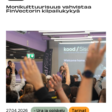
Monikulttuurisuus vahvistaa
FinVectorin kilpailukykyä
27.04.2026
- Ura ja opiskelu
Tarinat