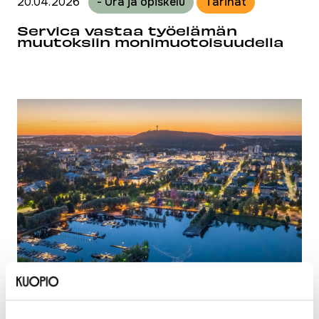
20.04.2026
- Ura ja opiskelu
Tarinat
Servica vastaa työelämän
muutoksiin monimuotoisuudella