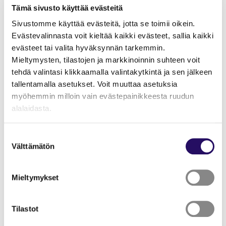
07.04.2026
- Ura ja opiskelu
Tarinat
Tämä sivusto käyttää evästeitä
Sivustomme käyttää evästeitä, jotta se toimii oikein.
Capalo AI:ssa kansainvälisyys on
kasvun edellytys
Evästevalinnasta voit kieltää kaikki evästeet, sallia kaikki
evästeet tai valita hyväksynnän tarkemmin.
Mieltymysten, tilastojen ja markkinoinnin suhteen voit
tehdä valintasi klikkaamalla valintakytkintä ja sen jälkeen
tallentamalla asetukset. Voit muuttaa asetuksia
myöhemmin milloin vain evästepainikkeesta ruudun
alalaidasta.
"Näytä tiedot"-kohdasta saat lisätietoja.
Suostumuksen
Lue lisää sivustostamme ja evästeistä
Välttämätön
valinta
Mieltymykset
Tilastot