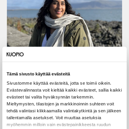
05.08.2026
Amani Al-mehsen rakentaa siltoja
Tämä sivusto käyttää evästeitä
Sivustomme käyttää evästeitä, jotta se toimii oikein.
LUE ARTIKKELI
Evästevalinnasta voit kieltää kaikki evästeet, sallia kaikki
evästeet tai valita hyväksynnän tarkemmin.
Mieltymysten, tilastojen ja markkinoinnin suhteen voit
tehdä valintasi klikkaamalla valintakytkintä ja sen jälkeen
tallentamalla asetukset. Voit muuttaa asetuksia
myöhemmin milloin vain evästepainikkeesta ruudun