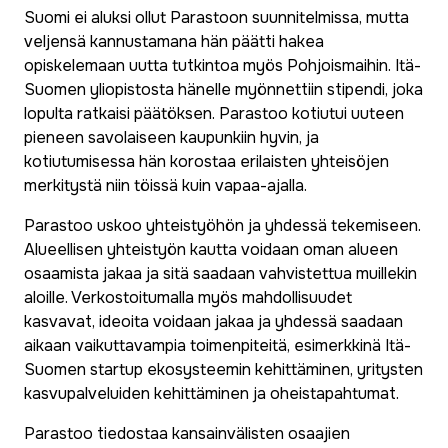
Suomi ei aluksi ollut Parastoon suunnitelmissa, mutta
veljensä kannustamana hän päätti hakea
opiskelemaan uutta tutkintoa myös Pohjoismaihin. Itä-
Suomen yliopistosta hänelle myönnettiin stipendi, joka
lopulta ratkaisi päätöksen. Parastoo kotiutui uuteen
pieneen savolaiseen kaupunkiin hyvin, ja
kotiutumisessa hän korostaa erilaisten yhteisöjen
merkitystä niin töissä kuin vapaa-ajalla.
Parastoo uskoo yhteistyöhön ja yhdessä tekemiseen.
Alueellisen yhteistyön kautta voidaan oman alueen
osaamista jakaa ja sitä saadaan vahvistettua muillekin
aloille. Verkostoitumalla myös mahdollisuudet
kasvavat, ideoita voidaan jakaa ja yhdessä saadaan
aikaan vaikuttavampia toimenpiteitä, esimerkkinä Itä-
Suomen startup ekosysteemin kehittäminen, yritysten
kasvupalveluiden kehittäminen ja oheistapahtumat.
Parastoo tiedostaa kansainvälisten osaajien