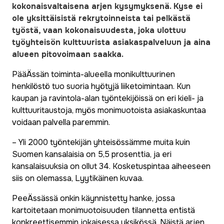
kokonaisvaltaisena arjen kysymyksenä. Kyse ei
ole yksittäisistä rekrytoinneista tai pelkästä
työstä, vaan kokonaisuudesta, joka ulottuu
työyhteisön kulttuurista asiakaspalveluun ja aina
alueen pitovoimaan saakka.
PääÄssän toiminta-alueella monikulttuurinen
henkilöstö tuo suoria hyötyjä liiketoimintaan. Kun
kaupan ja ravintola-alan työntekijöissä on eri kieli- ja
kulttuuritaustoja, myös monimuotoista asiakaskuntaa
voidaan palvella paremmin.
– Yli 2000 työntekijän yhteisössämme muita kuin
Suomen kansalaisia on 5,5 prosenttia, ja eri
kansalaisuuksia on ollut 34. Kosketuspintaa aiheeseen
siis on olemassa, Lyytikäinen kuvaa.
PeeÄssässä onkin käynnistetty hanke, jossa
kartoitetaan monimuotoisuuden tilannetta entistä
konkreettisemmin jokaisessa yksikössä. Näistä arjen