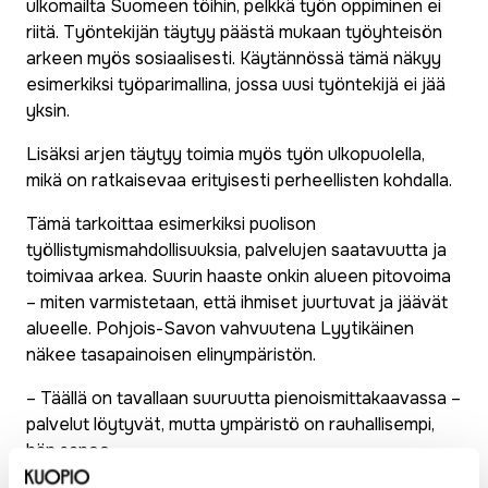
ulkomailta Suomeen töihin, pelkkä työn oppiminen ei
riitä. Työntekijän täytyy päästä mukaan työyhteisön
arkeen myös sosiaalisesti. Käytännössä tämä näkyy
esimerkiksi työparimallina, jossa uusi työntekijä ei jää
yksin.
Lisäksi arjen täytyy toimia myös työn ulkopuolella,
mikä on ratkaisevaa erityisesti perheellisten kohdalla.
Tämä tarkoittaa esimerkiksi puolison
työllistymismahdollisuuksia, palvelujen saatavuutta ja
toimivaa arkea. Suurin haaste onkin alueen pitovoima
– miten varmistetaan, että ihmiset juurtuvat ja jäävät
alueelle. Pohjois-Savon vahvuutena Lyytikäinen
näkee tasapainoisen elinympäristön.
– Täällä on tavallaan suuruutta pienoismittakaavassa –
palvelut löytyvät, mutta ympäristö on rauhallisempi,
hän sanoo.