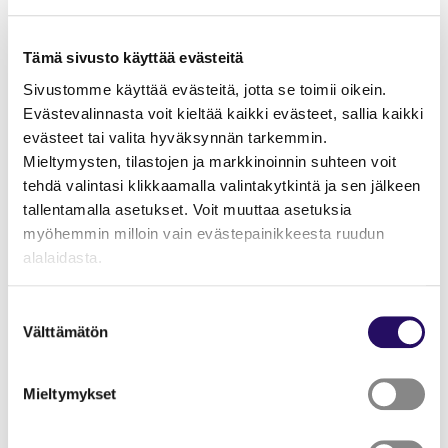
Monimuotoisuus
on
Tämä sivusto käyttää evästeitä
kokonaisvaltainen
Sivustomme käyttää evästeitä, jotta se toimii oikein.
Evästevalinnasta voit kieltää kaikki evästeet, sallia kaikki
strateginen valinta
evästeet tai valita hyväksynnän tarkemmin.
Mieltymysten, tilastojen ja markkinoinnin suhteen voit
Osuuskaupassa monimuotoisuus nähdään laajasti.
tehdä valintasi klikkaamalla valintakytkintä ja sen jälkeen
Kansainvälisyys on vain yksi osa kokonaisuutta, johon
tallentamalla asetukset. Voit muuttaa asetuksia
kuuluu myös esimerkiksi työkyvyn erilaisuus.
myöhemmin milloin vain evästepainikkeesta ruudun
alalaidasta.
– Kansainvälisyys on lopulta aika helppo osa-alue
monimuotoisuutta. Meillä on paljon muitakin tekijöitä,
"Näytä tiedot"-kohdasta saat lisätietoja.
Suostumuksen
jotka vaikuttavat työelämään.
Lue lisää sivustostamme ja evästeistä
Välttämätön
valinta
PeeÄssä haluaa tarjota mahdollisuuksia myös
osatyökykyisille ja rakentaa erilaisiin tilanteisiin sopivia
Mieltymykset
työtehtäviä. Lyytikäinen näkee, että toiminnassa
tärkeintä on pitkäjänteisyys – ei vain hankepohjainen