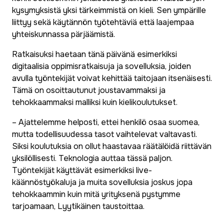
kysymyksistä yksi tärkeimmistä on kieli. Sen ympärille
liittyy sekä käytännön työtehtäviä että laajempaa
yhteiskunnassa pärjäämistä.
Ratkaisuksi haetaan tänä päivänä esimerkiksi
digitaalisia oppimisratkaisuja ja sovelluksia, joiden
avulla työntekijät voivat kehittää taitojaan itsenäisesti.
Tämä on osoittautunut joustavammaksi ja
tehokkaammaksi malliksi kuin kielikoulutukset.
– Ajattelemme helposti, ettei henkilö osaa suomea,
mutta todellisuudessa tasot vaihtelevat valtavasti.
Siksi koulutuksia on ollut haastavaa räätälöidä riittävän
yksilöllisesti. Teknologia auttaa tässä paljon.
Työntekijät käyttävät esimerkiksi live-
käännöstyökaluja ja muita sovelluksia joskus jopa
tehokkaammin kuin mitä yrityksenä pystymme
tarjoamaan, Lyytikäinen taustoittaa.