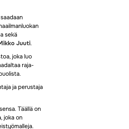
it saadaan
a maailmanluokan
ia sekä
Mikko Juuti
.
toa, joka luo
madaltaa raja-
puolista.
aja ja perustaja
sensa. Täällä on
, joka on
istyömalleja.