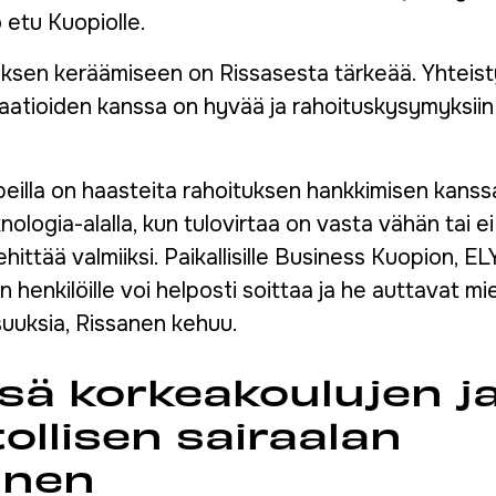
 etu Kuopiolle.
uksen keräämiseen on Rissasesta tärkeää. Yhteisty
saatioiden kanssa on hyvää ja rahoituskysymyksiin
eilla on haasteita rahoituksen hankkimisen kanssa.
ologia-alalla, kun tulovirtaa on vasta vähän tai ei
ehittää valmiiksi. Paikallisille Business Kuopion, 
n henkilöille voi helposti soittaa ja he auttavat m
suuksia, Rissanen kehuu.
sä korkeakoulujen j
tollisen sairaalan
inen