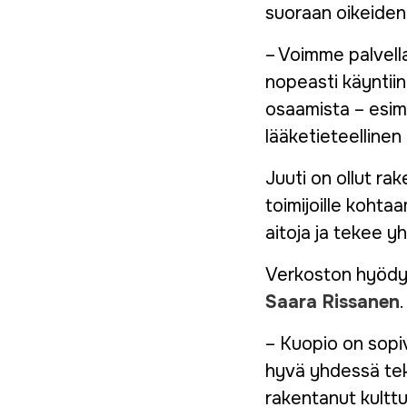
suoraan oikeiden
– Voimme palvella
nopeasti käyntiin
osaamista – esime
lääketieteellinen
Juuti on ollut ra
toimijoille kohta
aitoja ja tekee yh
Verkoston hyödyt
Saara Rissanen
.
– Kuopio on sopiv
hyvä yhdessä teke
rakentanut kulttu