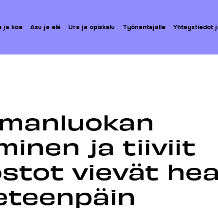
e ja koe
Asu ja elä
Ura ja opiskelu
Työnantajalle
Yhteystiedot j
ista
aaminen ja tiiviit verkostot vievät health-alaa eteenpäin
lmanluokan
inen ja tiiviit
stot vievät hea
eteenpäin