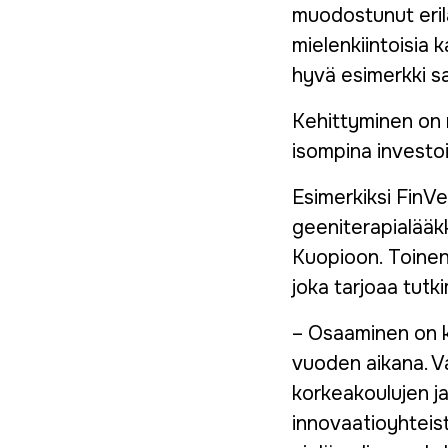
muodostunut erila
mielenkiintoisia 
hyvä esimerkki s
Kehittyminen on 
isompina investoi
Esimerkiksi FinV
geeniterapialääkk
Kuopioon. Toinen
joka tarjoaa tutk
– Osaaminen on k
vuoden aikana. V
korkeakoulujen ja
innovaatioyhteis