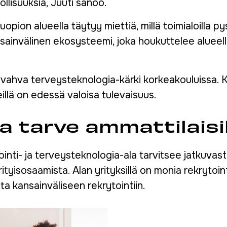
ollisuuksia, Juuti sanoo.
uopion alueella täytyy miettiä, millä toimialoilla p
invälinen ekosysteemi, joka houkuttelee alueelle 
yt vahva terveysteknologia-kärki korkeakouluissa.
llä on edessä valoisa tulevaisuus.
a tarve ammattilaisil
inti- ja terveysteknologia-ala tarvitsee jatkuvasti
ityisosaamista. Alan yrityksillä on monia rekrytoint
a kansainväliseen rekrytointiin.