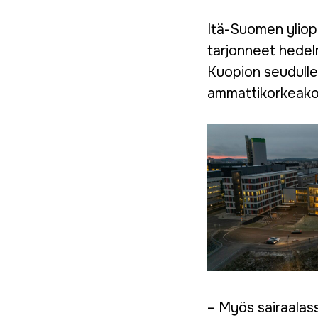
Itä-Suomen yliopi
tarjonneet hedel
Kuopion seudulle.
ammattikorkeakou
– Myös sairaalass