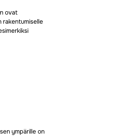
en ovat
n rakentumiselle
esimerkiksi
 sen ympärille on