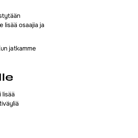
ystytään
lisää osaajia ja
 Kun jatkamme
le
 lisää
iväyliä