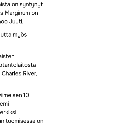
mista on syntynyt
tys Marginum on
oo Juuti.
mutta myös
aisten
otantolaitosta
Charles River,
iimeisen 10
eemi
erkiksi
aan tuomisessa on