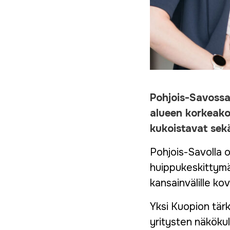
Pohjois-Savossa
alueen korkeakou
kukoistavat sekä
Pohjois-Savolla 
huippukeskittymä
kansainvälille kovi
Yksi Kuopion tär
yritysten näköku