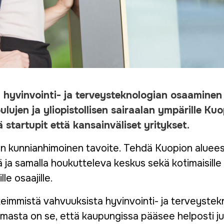
 hyvinvointi- ja terveysteknologian osaaminen
lujen ja yliopistollisen sairaalan ympärille Kuo
 startupit että kansainväliset yritykset.
on kunnianhimoinen tavoite. Tehdä Kuopion aluees
 ja samalla houkutteleva keskus sekä kotimaisille
lle osaajille.
keimmistä vahvuuksista hyvinvointi- ja terveystek
lmasta on se, että kaupungissa pääsee helposti j