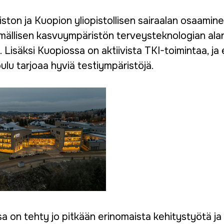
ston ja Kuopion yliopistollisen sairaalan osaamin
mällisen kasvuympäristön terveysteknologian ala
 Lisäksi Kuopiossa on aktiivista TKI-toimintaa, ja 
lu tarjoaa hyviä testiympäristöjä.
a on tehty jo pitkään erinomaista kehitystyötä ja