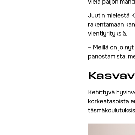
vielä paljon mahd
Juutin mielestä K
rakentamaan kansa
vientiyrityksiä.
– Meillä on jo n
panostamista, mei
Kasvav
Kehittyvä hyvinvo
korkeatasoista er
täsmäkoulutuksist