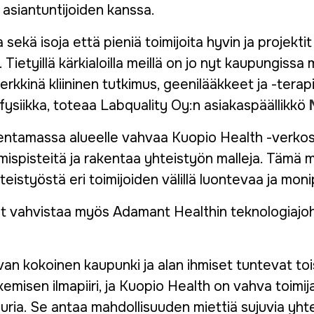
 asiantuntijoiden kanssa.
 sekä isoja että pieniä toimijoita hyvin ja projekt
. Tietyillä kärkialoilla meillä on jo nyt kaupungiss
rkkinä kliininen tutkimus, geenilääkkeet ja -terap
 fysiikka, toteaa Labquality Oy:n asiakaspäällikkö
kentamassa alueelle vahvaa Kuopio Health -verkos
amispisteitä ja rakentaa yhteistyön malleja. Tämä 
teistyöstä eri toimijoiden välillä luontevaa ja moni
 vahvistaa myös Adamant Healthin teknologiajoht
an kokoinen kaupunki ja alan ihmiset tuntevat toi
misen ilmapiiri, ja Kuopio Health on vahva toimija
uria. Se antaa mahdollisuuden miettiä sujuvia yhte