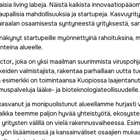
isia living labeja. Näistä kaikista innovaatiopääo
kaupallisia mahdollisuuksia ja startupeja. Kasvuyri
airaalan osaamisesta syntyneestä yrityksestä, san
näkynyt startupeille myönnettyinä rahoituksina, 
nteina alueelle.
ector
,
joka on yksi maailman suurimmista viruspohj
eiden valmistajista, rakentaa parhaillaan uutta tu
 esimerkki on toimintaansa Kuopiossa laajentanut 
imuspalveluja lääke- ja bioteknologiateollisuudelle.
asvanut ja monipuolistunut alueellamme hurjasti v
aikka teemme paljon hyvää yhteistyötä, ekosyst
 yritysten välillä on vielä rakennusvaiheessa. Esim
työn lisäämisessä ja kansainväliset osaajien muk