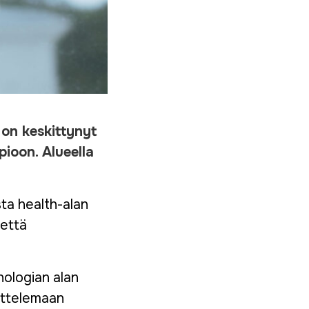
 on keskittynyt
pioon. Alueella
ta health-alan
 että
nologian alan
uttelemaan