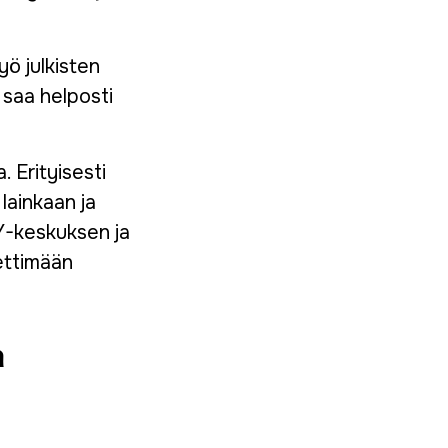
ö julkisten
 saa helposti
 Erityisesti
 lainkaan ja
ELY-keskuksen ja
iettimään
a