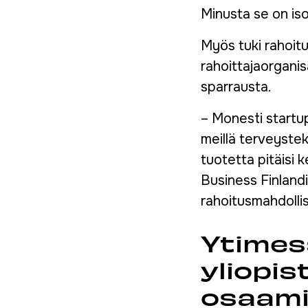
Minusta se on iso
Myös tuki rahoit
rahoittajaorgani
sparrausta.
– Monesti startup
meillä terveystekn
tuotetta pitäisi k
Business Finlandi
rahoitusmahdolli
Ytimes
yliopis
osaam