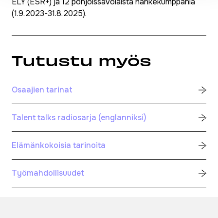
ELY (ESR+) ja 12 pohjoissavolaista hankekumppania
(1.9.2023-31.8.2025).
Tutustu myös
Osaajien tarinat
Talent talks radiosarja (englanniksi)
Elämänkokoisia tarinoita
Työmahdollisuudet