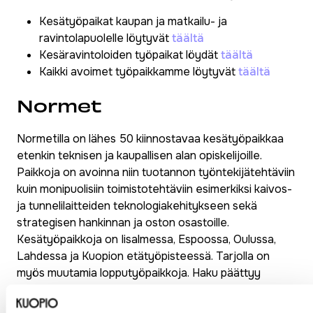
Kesätyöpaikat kaupan ja matkailu- ja
ravintolapuolelle löytyvät
täältä
Kesäravintoloiden työpaikat löydät
täältä
Kaikki avoimet työpaikkamme löytyvät
täältä
Normet
Normetilla on lähes 50 kiinnostavaa kesätyöpaikkaa
etenkin teknisen ja kaupallisen alan opiskelijoille.
Paikkoja on avoinna niin tuotannon työntekijätehtäviin
kuin monipuolisiin toimistotehtäviin esimerkiksi kaivos-
ja tunnelilaitteiden teknologiakehitykseen sekä
strategisen hankinnan ja oston osastoille.
Kesätyöpaikkoja on Iisalmessa, Espoossa, Oulussa,
Lahdessa ja Kuopion etätyöpisteessä. Tarjolla on
myös muutamia lopputyöpaikkoja. Haku päättyy
useimpiin 28.2.2025.