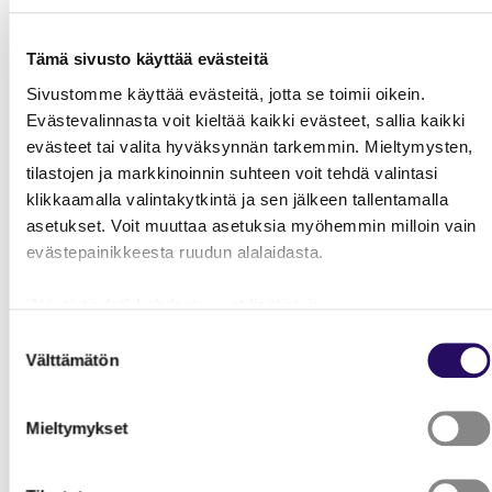
English summer jobs also available!
Katso kaikki kesätyöpaikat tästä
ja
lue lisää
Tämä sivusto käyttää evästeitä
millaisia tehtäviä Normet tarjoaa
.
Sivustomme käyttää evästeitä, jotta se toimii oikein.
Evästevalinnasta voit kieltää kaikki evästeet, sallia kaikki
Tasapainoista
evästeet tai valita hyväksynnän tarkemmin. Mieltymysten,
elämää Pohjois-
tilastojen ja markkinoinnin suhteen voit tehdä valintasi
klikkaamalla valintakytkintä ja sen jälkeen tallentamalla
Savossa
asetukset. Voit muuttaa asetuksia myöhemmin milloin vain
evästepainikkeesta ruudun alalaidasta.
Pohjois-Savossa on kattavat opiskelumahdollisuudet
ammattikoulusta yliopistoon, vahva yrittäjyyden ja
"Näytä tiedot"-kohdasta saat lisätietoja.
innovaation kulttuuri, joka luo uusia uramahdollisuuksia
Lue lisää sivustostamme ja evästeistä
Suostumuksen
sekä paikallisille että muualta muuttaville.
Välttämätön
valinta
Kaupunkielämä ja kulttuuritarjonta yhdistyy
saumattomasti luonnonläheiseen elämäntapaan,
Mieltymykset
tarjoten samalla modernit palvelut. Alueella elät hyvin,
voit kehittää uraasi ja samalla nauttia elämästä täysin
siemauksin. Täällä työ ja vapaa-aika sulautuvat