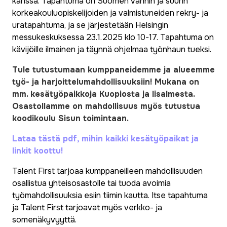
kanssa. Tapahtuma on Suomen vanhin ja suurin
korkeakouluopiskelijoiden ja valmistuneiden rekry- ja
uratapahtuma, ja se järjestetään Helsingin
messukeskuksessa 23.1.2025 klo 10-17. Tapahtuma on
kävijöille ilmainen ja täynnä ohjelmaa työnhaun tueksi.
Tule tutustumaan kumppaneidemme ja alueemme
työ- ja harjoittelumahdollisuuksiin! Mukana on
mm. kesätyöpaikkoja Kuopiosta ja Iisalmesta.
Osastollamme on mahdollisuus myös tutustua
koodikoulu Sisun toimintaan.
Lataa tästä pdf, mihin kaikki kesätyöpaikat ja
linkit koottu!
Talent First tarjoaa kumppaneilleen mahdollisuuden
osallistua yhteisosastolle tai tuoda avoimia
työmahdollisuuksia esiin tiimin kautta. Itse tapahtuma
ja Talent First tarjoavat myös verkko- ja
somenäkyvyyttä.