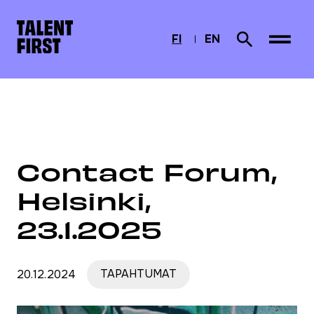
Skip to content
Etusivulle
FI
EN
Search from s
CURRENTLY SELECTED
SUOMI
ENGLISH
Etusivu
Ajankohtaista
Contact Forum, Helsinki, 23.1.2025
Contact Forum,
Helsinki,
23.1.2025
20.12.2024
TAPAHTUMAT