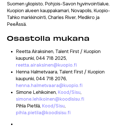
Suomen yliopisto, Pohjois-Savon hyvinvointialue,
Kuopion alueen kauppakamari, Novapolis, Kuopio-
Tahko markkinointi, Charles River, Medikro ja
PeeÄssä.
Osastolla mukana
Reetta Airaksinen, Talent First / Kuopion
kaupunki, 044 718 2025,
reetta.airaksinen@kuopio.fi
Henna Halmetvaara, Talent First / Kuopion
kaupunki, 044 718 2076,
henna.halmetvaara@kuopio.fi
Simone Lehikoinen,
Kood/Sisu
,
simone.lehikoinen@koodisisu.fi
Pihla Pietilä,
Kood/Sisu
,
pihla.pietila@koodisisu.fi