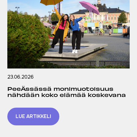
23.06.2026
PeeÄssässä monimuotoisuus
nähdään koko elämää koskevana
LUE ARTIKKELI