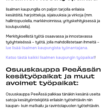
Iisalmen kaupungilla on paljon tarjolla erilaisia
kesätöitä, harjoitteluja, sijaisuuksia ja virkoja (mm.
hallintopuolella, markkinoinnissa, yrityskehityksessä ja
koulupuolella).
Merkityksellistä työtä osaavassa ja innostavassa
työyhteisössä – työtä, jolla mahdollistetaan ihmeitä –
lue lisää Iisalmen kaupungista työnantajana.
Katso tästä kaikki Iisalmen kaupungin työpaikat
!
Osuuskauppa PeeÄssän
kesätyöpaikat ja muut
avoimet työpaikat:
Osuuskauppa PeeÄssä palkkaa tänäkin kesänä useita
satoja kesätyöntekijöitä erilaisiin työtehtäviin niin
kaupan- kuin matkailu ja ravintolapuolen työtehtäviin.