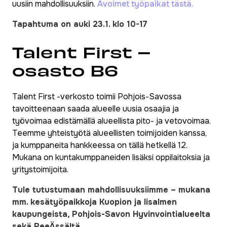
uusiin mahdollisuuksiin.
Avoimet työpaikat tästä.
Tapahtuma on auki 23.1. klo 10-17
Talent First –
osasto B6
Talent First -verkosto toimii Pohjois-Savossa
tavoitteenaan saada alueelle uusia osaajia ja
työvoimaa edistämällä alueellista pito- ja vetovoimaa.
Teemme yhteistyötä alueellisten toimijoiden kanssa,
ja kumppaneita hankkeessa on tällä hetkellä 12.
Mukana on kuntakumppaneiden lisäksi oppilaitoksia ja
yritystoimijoita.
Tule tutustumaan mahdollisuuksiimme – mukana
mm. kesätyöpaikkoja Kuopion ja Iisalmen
kaupungeista, Pohjois-Savon Hyvinvointialueelta
sekä PeeÄssältä.