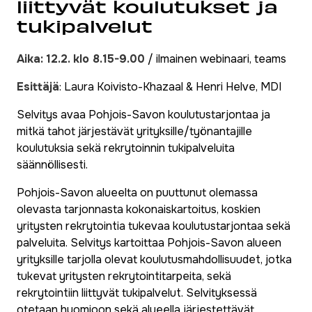
liittyvät koulutukset ja
tukipalvelut
Aika:
12.2. klo 8.15-9.00
/ ilmainen webinaari, teams
Esittäjä
: Laura Koivisto-Khazaal & Henri Helve, MDI
Selvitys avaa Pohjois-Savon koulutustarjontaa ja
mitkä tahot järjestävät yrityksille/työnantajille
koulutuksia sekä rekrytoinnin tukipalveluita
säännöllisesti.
Pohjois-Savon alueelta on puuttunut olemassa
olevasta tarjonnasta kokonaiskartoitus, koskien
yritysten rekrytointia tukevaa koulutustarjontaa sekä
palveluita. Selvitys kartoittaa Pohjois-Savon alueen
yrityksille tarjolla olevat koulutusmahdollisuudet, jotka
tukevat yritysten rekrytointitarpeita, sekä
rekrytointiin liittyvät tukipalvelut. Selvityksessä
otetaan huomioon sekä alueella järjestettävät