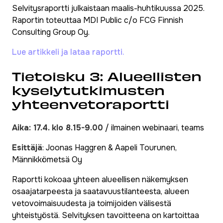
Selvitysraportti julkaistaan maalis-huhtikuussa 2025.
Raportin toteuttaa MDI Public c/o FCG Finnish
Consulting Group Oy.
Lue artikkeli ja lataa raportti.
Tietoisku 3: Alueellisten
kyselytutkimusten
yhteenvetoraportti
Aika: 17.4. klo 8.15-9.00
/ ilmainen webinaari, teams
Esittäjä
: Joonas Haggren & Aapeli Tourunen,
Männikkömetsä Oy
Raportti kokoaa yhteen alueellisen näkemyksen
osaajatarpeesta ja saatavuustilanteesta, alueen
vetovoimaisuudesta ja toimijoiden välisestä
yhteistyöstä. Selvityksen tavoitteena on kartoittaa