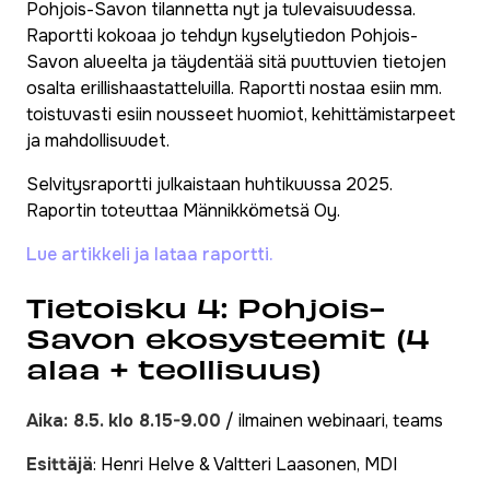
Pohjois-Savon tilannetta nyt ja tulevaisuudessa.
Raportti kokoaa jo tehdyn kyselytiedon Pohjois-
Savon alueelta ja täydentää sitä puuttuvien tietojen
osalta erillishaastatteluilla. Raportti nostaa esiin mm.
toistuvasti esiin nousseet huomiot, kehittämistarpeet
ja mahdollisuudet.
Selvitysraportti julkaistaan huhtikuussa 2025.
Raportin toteuttaa Männikkömetsä Oy.
Lue artikkeli ja lataa raportti.
Tietoisku 4: Pohjois-
Savon ekosysteemit (4
alaa + teollisuus)
Aika: 8.5. klo 8.15-9.00
/ ilmainen webinaari, teams
Esittäjä
: Henri Helve & Valtteri Laasonen, MDI