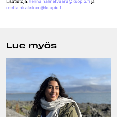
Lisätietoja:
henna.halmetvaara@kuopio.fi
ja
reetta.airaksinen@kuopio.fi
.
Lue myös