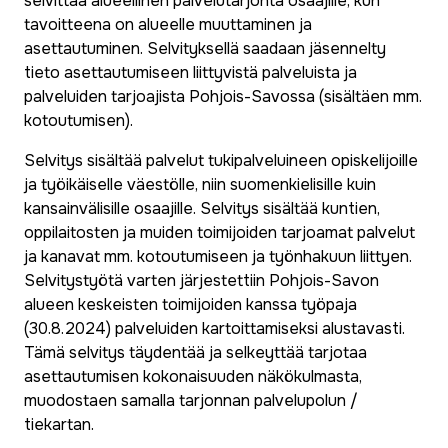
selvittää alueellinen palvelutarjonta osaajille, kun
tavoitteena on alueelle muuttaminen ja
asettautuminen. Selvityksellä saadaan jäsennelty
tieto asettautumiseen liittyvistä palveluista ja
palveluiden tarjoajista Pohjois-Savossa (sisältäen mm.
kotoutumisen).
Selvitys sisältää palvelut tukipalveluineen opiskelijoille
ja työikäiselle väestölle, niin suomenkielisille kuin
kansainvälisille osaajille. Selvitys sisältää kuntien,
oppilaitosten ja muiden toimijoiden tarjoamat palvelut
ja kanavat mm. kotoutumiseen ja työnhakuun liittyen.
Selvitystyötä varten järjestettiin Pohjois-Savon
alueen keskeisten toimijoiden kanssa työpaja
(30.8.2024) palveluiden kartoittamiseksi alustavasti.
Tämä selvitys täydentää ja selkeyttää tarjotaa
asettautumisen kokonaisuuden näkökulmasta,
muodostaen samalla tarjonnan palvelupolun /
tiekartan.