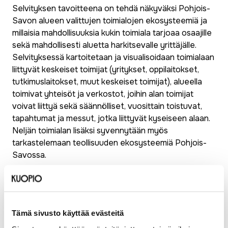
Selvityksen tavoitteena on tehdä näkyväksi Pohjois-
Savon alueen valittujen toimialojen ekosysteemiä ja
millaisia mahdollisuuksia kukin toimiala tarjoaa osaajille
sekä mahdollisesti aluetta harkitsevalle yrittäjälle.
Selvityksessä kartoitetaan ja visualisoidaan toimialaan
liittyvät keskeiset toimijat (yritykset, oppilaitokset,
tutkimuslaitokset, muut keskeiset toimijat), alueella
toimivat yhteisöt ja verkostot, joihin alan toimijat
voivat liittyä sekä säännölliset, vuosittain toistuvat,
tapahtumat ja messut, jotka liittyvät kyseiseen alaan.
Neljän toimialan lisäksi syvennytään myös
tarkastelemaan teollisuuden ekosysteemiä Pohjois-
Savossa.
Työstettävät toimialat ovat:
1. ICT
2. Teknologiateollisuus
Tämä sivusto käyttää evästeitä
3. Matkailu