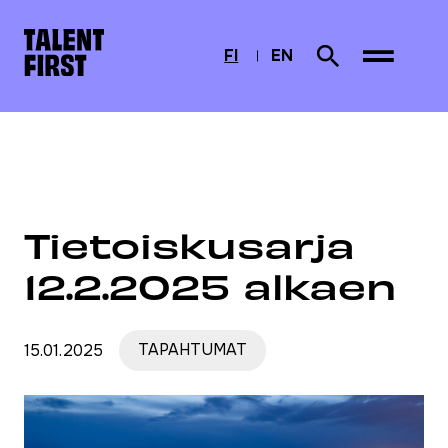
Skip to content
Etusivulle
FI
EN
Search from site
CURRENTLY SELECTED
SUOMI
ENGLISH
Etusivu
Ajankohtaista
Tietoiskusarja 12.2.2025 alkaen
Tietoiskusarja
12.2.2025 alkaen
15.01.2025
TAPAHTUMAT