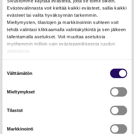
Sivustomme käyttää evästeitä, jotta se toimii oikein.
4. Hyvinvointiteknologia ja terveysala
Evästevalinnasta voit kieltää kaikki evästeet, sallia kaikki
evästeet tai valita hyväksynnän tarkemmin.
5. Teollisuus Pohjois-Savossa
Mieltymysten, tilastojen ja markkinoinnin suhteen voit
Selvitysraportti julkaistaan huhti-toukokuussa 2025.
tehdä valintasi klikkaamalla valintakytkintä ja sen jälkeen
Raportin toteuttaa MDI Public c/o FCG Finnish
tallentamalla asetukset. Voit muuttaa asetuksia
Consulting Group Oy.
myöhemmin milloin vain evästepainikkeesta ruudun
alalaidasta.
Lue artikkeli ja lataa raportti.
"Näytä tiedot"-kohdasta saat lisätietoja.
Suostumuksen
Tietoisku 5:
Lue lisää sivustostamme ja evästeistä
Välttämätön
valinta
Rekrytoinnin käytännöt
Aika: 5.6.2025, klo 8.15-9.00
/ ilmainen webinaari,
Mieltymykset
teams
Tilastot
Esittäjä
: Vilma Niskanen, E2 Tutkimus
Selvitys avaa kuvaa Pohjois-Savon alueellisten
Markkinointi
yritysten sekä kansallisten toimijoiden rekrytoinnin