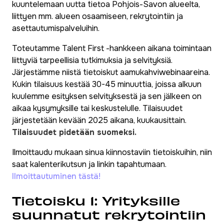
kuuntelemaan uutta tietoa Pohjois-Savon alueelta,
liittyen mm. alueen osaamiseen, rekrytointiin ja
asettautumispalveluihin.
Toteutamme Talent First -hankkeen aikana toimintaan
liittyviä tarpeellisia tutkimuksia ja selvityksiä.
Järjestämme niistä tietoiskut aamukahviwebinaareina.
Kukin tilaisuus kestää 30-45 minuuttia, joissa alkuun
kuulemme esityksen selvityksestä ja sen jälkeen on
aikaa kysymyksille tai keskustelulle. Tilaisuudet
järjestetään kevään 2025 aikana, kuukausittain.
Tilaisuudet pidetään suomeksi.
Ilmoittaudu mukaan sinua kiinnostaviin tietoiskuihin, niin
saat kalenterikutsun ja linkin tapahtumaan.
Ilmoittautuminen tästä!
Tietoisku 1: Yrityksille
suunnatut rekrytointiin