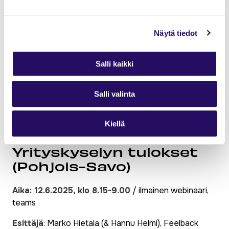
käytännöistä, rekrytoitaessa sekä ulkomailta että
myös jo Suomessa olevia kansainvälisiä osaajia.
Selvitys on koonnut tietoa yrityksen valmiuksista ja
Näytä tiedot
rekrytoinnin käytännöistä sekä tulijan
perehdyttämisestä ja ottamisesta osaksi työyhteisöä.
Salli kaikki
Esityksessä nostetaan esiin esimerkkejä Pohjois-
Savon alueelta. Esitys pohjautuu PIKEUS-
tutkimukseen.
Salli valinta
Lue artikkeli ja lataa esitys
Kiellä
Tietoisku 6:
Yrityskyselyn tulokset
(Pohjois-Savo)
Aika: 12.6.2025, klo 8.15-9.00
/ ilmainen webinaari,
teams
Esittäjä
: Marko Hietala (& Hannu Helmi), Feelback