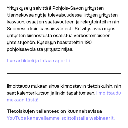
Yrityskysely selvittää Pohjois-Savon yritysten
tilannekuvaa nyt ja tulevaisuudessa, liittyen yritysten
kasvuun, osaajien saatavuuteen ja rekrytointeihin niin
Suomessa kuin kansainvälisesti. Selvitys avaa myös
yritysten kiinnostusta osallistua verkostomaiseen
yhteistyöhön. Kyselyyn haastateltiin 190
pohjoissavolaista yritystoimijaa.
Lue artikkeli ja lataa raportti
Ilmoittaudu mukaan sinua kiinnostaviin tietoiskuihin, niin
saat kalenterikutsun ja linkin tapahtumaan.
Ilmoittaudu
mukaan tästä!
Tietoiskujen tallenteet on kuunneltavissa
YouTube kanavallamme, soittolistalla webinaarit.