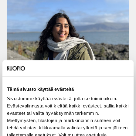
05.08.2026
Tämä sivusto käyttää evästeitä
Amani Al-mehsen rakentaa siltoja
Sivustomme käyttää evästeitä, jotta se toimii oikein.
Evästevalinnasta voit kieltää kaikki evästeet, sallia kaikki
evästeet tai valita hyväksynnän tarkemmin.
LUE ARTIKKELI
Mieltymysten, tilastojen ja markkinoinnin suhteen voit
tehdä valintasi klikkaamalla valintakytkintä ja sen jälkeen
tallentamalla asetukset. Voit muuttaa asetuksia