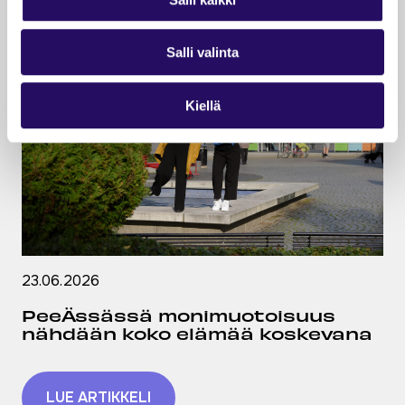
Salli valinta
Kiellä
23.06.2026
PeeÄssässä monimuotoisuus
nähdään koko elämää koskevana
LUE ARTIKKELI