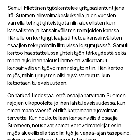
Samuli Miettinen työskentelee yritysasiantuntijana
Itä-Suomen elinvoimakeskuksella ja on vuosien
varrella tehnyt yhteistyötä niin alueellisten kuin
kansallisten ja kansainvälisten toimijoiden kanssa.
Hänelle on kertynyt laajasti tietoa kansainvälisten
osaajien rekrytointiin liittyvissä kysymyksissä. Samuli
kertoo haastattelussa yhteistyön tärkeydestä sekä
miten nykyinen taloustilanne on vaikuttanut
kansainvälisen työvoiman rekrytointiin. Hän kertoo
myös, mihin yritysten olisi hyvä varautua, kun
katsotaan tulevaisuuteen.
On tärkeä tiedostaa, että osaajia tarvitaan Suomen
rajojen ulkopuolelta jo ihan lähitulevaisuudessa, kun
oman maan väestö ei riitä kattamaan työvoiman
tarvetta. Kun houkutellaan kansainvälisiä osaajia
Suomeen, nousevat samat vetovoimatekijät esiin
myös alueellisella tasolla: työ ja vapaa-ajan tasapaino,