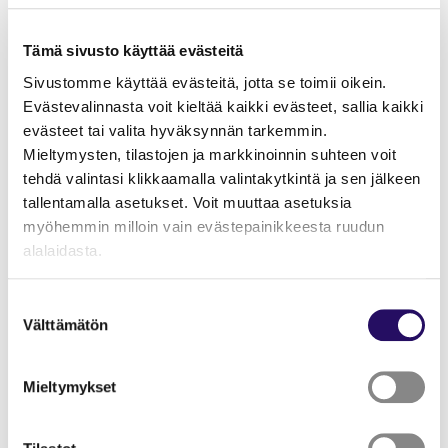
– Nautin Suomen luonnosta, se on todella kaunis.
Lempipaikkani on polku Kallaveden rannalla
Tämä sivusto käyttää evästeitä
Itkonniemellä. Käyn siellä aina kun on liikaa stressiä tai
töitä, Huynh sanoo.
Sivustomme käyttää evästeitä, jotta se toimii oikein.
Evästevalinnasta voit kieltää kaikki evästeet, sallia kaikki
Kuopio on Huynhille erityinen kaupunki, jossa hän
evästeet tai valita hyväksynnän tarkemmin.
haluaa asua niin kauan kuin mahdollista. Kaupunkiin
Mieltymysten, tilastojen ja markkinoinnin suhteen voit
kytkeytyy paljon muistoja opiskeluajoilta, yrityksen
tehdä valintasi klikkaamalla valintakytkintä ja sen jälkeen
perustamisesta ja tyttären kasvamisesta.
tallentamalla asetukset. Voit muuttaa asetuksia
myöhemmin milloin vain evästepainikkeesta ruudun
alalaidasta.
"Näytä tiedot"-kohdasta saat lisätietoja.
Suostumuksen
Lue lisää sivustostamme ja evästeistä
Välttämätön
valinta
Mieltymykset