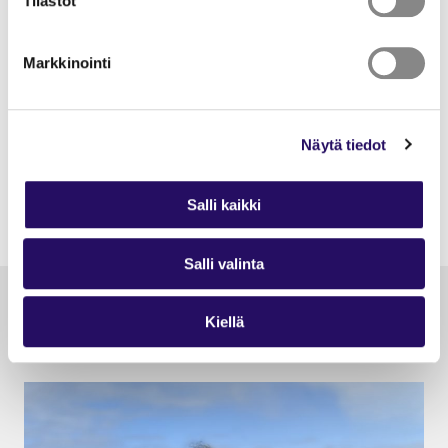
Tilastot
– Monet kuopiolaiset ovat aivan ihania ihmisiä. Olen
Markkinointi
löytänyt tärkeitä henkilöitä elämääni täältä. Arvostan
sitä, että Kuopio on tarjonnut minulle mahdollisuuden
elää täällä, Huynh toteaa.
Näytä tiedot
Teksti: Minna Akiola
Kuvat: Tii Huynh
Salli kaikki
Salli valinta
Lue myös
Kiellä