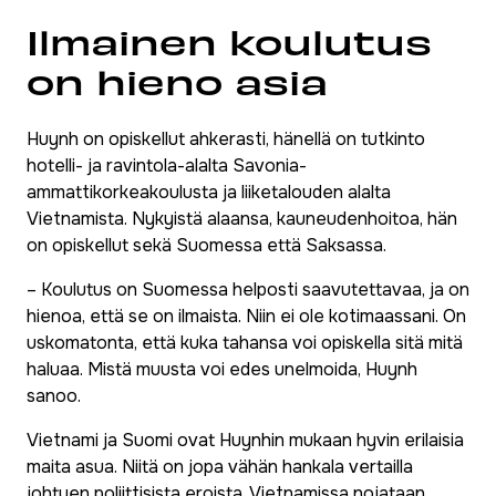
Ilmainen koulutus
on hieno asia
Huynh on opiskellut ahkerasti, hänellä on tutkinto
hotelli- ja ravintola-alalta Savonia-
ammattikorkeakoulusta ja liiketalouden alalta
Vietnamista. Nykyistä alaansa, kauneudenhoitoa, hän
on opiskellut sekä Suomessa että Saksassa.
– Koulutus on Suomessa helposti saavutettavaa, ja on
hienoa, että se on ilmaista. Niin ei ole kotimaassani. On
uskomatonta, että kuka tahansa voi opiskella sitä mitä
haluaa. Mistä muusta voi edes unelmoida, Huynh
sanoo.
Vietnami ja Suomi ovat Huynhin mukaan hyvin erilaisia
maita asua. Niitä on jopa vähän hankala vertailla
johtuen poliittisista eroista. Vietnamissa nojataan