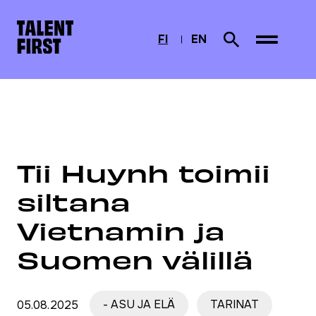
Skip to content
Etusivulle
FI
EN
Search from site
CURRENTLY SELECTED
SUOMI
ENGLISH
Etusivu
Ajankohtaista
Tii Huynh toimii siltana Vietnamin ja Suomen välillä
Tii Huynh toimii
siltana
Vietnamin ja
Suomen välillä
05.08.2025
- ASU JA ELÄ
TARINAT