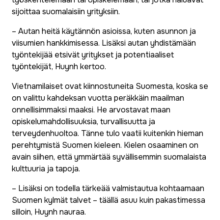
sijoittaa suomalaisiin yrityksiin.
– Autan heitä käytännön asioissa, kuten asunnon ja
viisumien hankkimisessa. Lisäksi autan yhdistämään
työntekijää etsivät yritykset ja potentiaaliset
työntekijät, Huynh kertoo.
Vietnamilaiset ovat kiinnostuneita Suomesta, koska se
on valittu kahdeksan vuotta peräkkäin maailman
onnellisimmaksi maaksi. He arvostavat maan
opiskelumahdollisuuksia, turvallisuutta ja
terveydenhuoltoa. Tänne tulo vaatii kuitenkin hieman
perehtymistä Suomen kieleen. Kielen osaaminen on
avain siihen, että ymmärtää syvällisemmin suomalaista
kulttuuria ja tapoja.
– Lisäksi on todella tärkeää valmistautua kohtaamaan
Suomen kylmät talvet – täällä asuu kuin pakastimessa
silloin, Huynh nauraa.