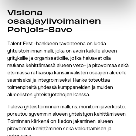
Visiona
osaajaylivoimainen
Pohjois-Savo
Talent First -hankkeen tavoitteena on luoda
yhteistoiminnan malli, joka on avoin kaikille alueen
yrityksille ja organisaatioille, jotka haluavat olla
mukana kehittämässä alueen veto- ja pitovoimaa sekä
etsimässä ratkaisuja kansainvälisten osaajien alueelle
saamiseksi ja integroimiseksi. Hanke toteuttaa
toimenpiteitä yhdessä kumppaneiden ja muiden
alueellisten yhteistyötahojen kanssa.
Tuleva yhteistoiminnan malli, ns. monitoimijaverkosto,
pureutuu syvemmin alueen yhteistyön kehittämiseen.
Toiminnan kärkenä on tiedon jakaminen, alueen
pitovoiman kehittäminen sekä vaikuttaminen ja
vetovoima.