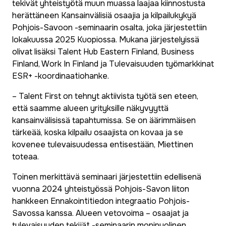
tekivät yhteistyötä muun muassa laajaa kiinnostusta
herättäneen
Kansainvälisiä osaajia ja kilpailukykyä
Pohjois-Savoon
-seminaarin osalta, joka järjestettiin
lokakuussa 2025 Kuopiossa. Mukana järjestelyissä
olivat lisäksi Talent Hub Eastern Finland, Business
Finland, Work In Finland ja Tulevaisuuden työmarkkinat
ESR+ -koordinaatiohanke.
– Talent First on tehnyt aktiivista työtä sen eteen,
että saamme alueen yrityksille näkyvyyttä
kansainvälisissä tapahtumissa. Se on äärimmäisen
tärkeää, koska kilpailu osaajista on kovaa ja se
kovenee tulevaisuudessa entisestään, Miettinen
toteaa.
Toinen merkittävä seminaari järjestettiin edellisenä
vuonna 2024 yhteistyössä Pohjois-Savon liiton
hankkeen Ennakointitiedon integraatio Pohjois-
Savossa kanssa.
Alueen vetovoima – osaajat ja
tulevaisuuden tekijät
-seminaarin monipuolinen