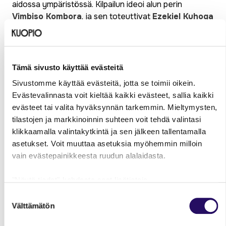
aidossa ympäristössä. Kilpailun ideoi alun perin
Vimbiso Kombora
, ja sen toteuttivat
Ezekiel Kuhoga
ja
Maira Asif
yhteistyössä Talent First -hankkeen
kanssa. Talent First toimi projektin pääkumppanina
sekä osallistui järjestelyihin ja tuomarointiin.
Tämä sivusto käyttää evästeitä
SanaSkaba osoitti, että kansainväliset osaajat voivat
Sivustomme käyttää evästeitä, jotta se toimii oikein.
toimia itse tapahtumien suunnittelijoina ja vetäjinä, kun
Evästevalinnasta voit kieltää kaikki evästeet, sallia kaikki
heille annetaan mahdollisuus. Palaute kilpailusta oli
evästeet tai valita hyväksynnän tarkemmin. Mieltymysten,
erittäin myönteistä – monet toivoivat kilpailun
tilastojen ja markkinoinnin suhteen voit tehdä valintasi
jatkuvan vuosittain ja laajenevan kansalliselle tasolle.
klikkaamalla valintakytkintä ja sen jälkeen tallentamalla
– Kun eri taustoista tuleville osaajille annetaan tilaa ja
asetukset. Voit muuttaa asetuksia myöhemmin milloin
tukea, syntyy uusia ideoita ja pysyvää vaikuttavuutta,
vain evästepainikkeesta ruudun alalaidasta.
Kuhoga toteaa.
"Näytä tiedot"-kohdasta saat lisätietoja.
Yhteistyö, joka
Lue lisää sivustostamme ja evästeistä
Suostumuksen
houkuttelee
Välttämätön
valinta