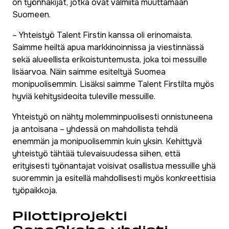
on työnhakijat, jotka ovat valmiita muuttamaan
Suomeen.
– Yhteistyö Talent Firstin kanssa oli erinomaista.
Saimme heiltä apua markkinoinnissa ja viestinnässä
sekä alueellista erikoistuntemusta, joka toi messuille
lisäarvoa. Näin saimme esiteltyä Suomea
monipuolisemmin. Lisäksi saimme Talent Firstilta myös
hyviä kehitysideoita tuleville messuille.
Yhteistyö on nähty molemminpuolisesti onnistuneena
ja antoisana – yhdessä on mahdollista tehdä
enemmän ja monipuolisemmin kuin yksin. Kehittyvä
yhteistyö tähtää tulevaisuudessa siihen, että
erityisesti työnantajat voisivat osallistua messuille yhä
suoremmin ja esitellä mahdollisesti myös konkreettisia
työpaikkoja.
Pilottiprojekti