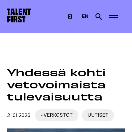
Skip to content
Etusivulle
FI
EN
Search from sit
CURRENTLY SELECTED
SUOMI
ENGLISH
Etusivu
Ajankohtaista
Yhdessä kohti vetovoimaista tulevaisuutta
Yhdessä kohti
vetovoimaista
tulevaisuutta
21.01.2026
- VERKOSTOT
UUTISET