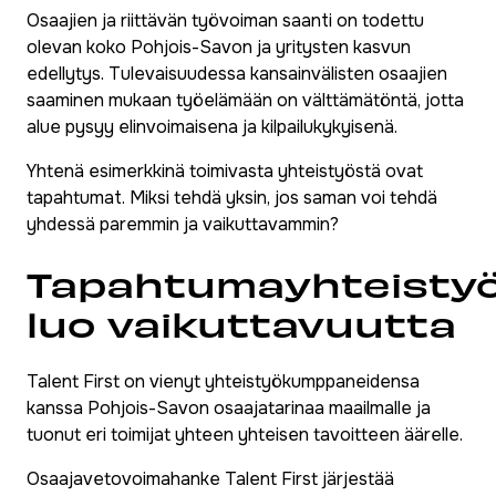
Osaajien ja riittävän työvoiman saanti on todettu
olevan koko Pohjois-Savon ja yritysten kasvun
edellytys. Tulevaisuudessa kansainvälisten osaajien
saaminen mukaan työelämään on välttämätöntä, jotta
alue pysyy elinvoimaisena ja kilpailukykyisenä.
Yhtenä esimerkkinä toimivasta yhteistyöstä ovat
tapahtumat. Miksi tehdä yksin, jos saman voi tehdä
yhdessä paremmin ja vaikuttavammin?
Tapahtumayhteisty
luo vaikuttavuutta
Talent First on vienyt yhteistyökumppaneidensa
kanssa Pohjois-Savon osaajatarinaa maailmalle ja
tuonut eri toimijat yhteen yhteisen tavoitteen äärelle.
Osaajavetovoimahanke Talent First järjestää