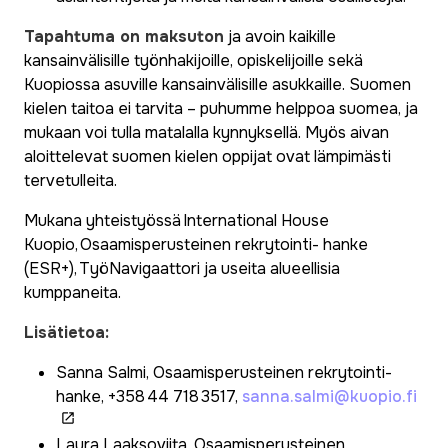
Tapahtuma on maksuton
ja avoin kaikille
kansainvälisille työnhakijoille, opiskelijoille sekä
Kuopiossa asuville kansainvälisille asukkaille. Suomen
kielen taitoa ei tarvita – puhumme helppoa suomea, ja
mukaan voi tulla matalalla kynnyksellä. Myös aivan
aloittelevat suomen kielen oppijat ovat lämpimästi
tervetulleita.
Mukana yhteistyössä International House
Kuopio, Osaamisperusteinen rekrytointi- hanke
(ESR+), TyöNavigaattori ja useita alueellisia
kumppaneita.
Lisätietoa:
Sanna Salmi, Osaamisperusteinen rekrytointi-
hanke, +358 44 718 3517,
sanna.salmi@kuopio.fi
Laura Laaksoviita, Osaamisperusteinen