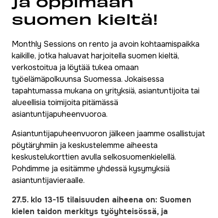
ja oppimaan
suomen kieltä!
Monthly Sessions on rento ja avoin kohtaamispaikka
kaikille, jotka haluavat harjoitella suomen kieltä,
verkostoitua ja löytää tukea omaan
työelämäpolkuunsa Suomessa. Jokaisessa
tapahtumassa mukana on yrityksiä, asiantuntijoita tai
alueellisia toimijoita pitämässä
asiantuntijapuheenvuoroa.
Asiantuntijapuheenvuoron jälkeen jaamme osallistujat
pöytäryhmiin ja keskustelemme aiheesta
keskustelukorttien avulla selkosuomenkielellä.
Pohdimme ja esitämme yhdessä kysymyksiä
asiantuntijavieraalle.
27.5. klo 13-15 tilaisuuden aiheena on: Suomen
kielen taidon merkitys työyhteisössä, ja