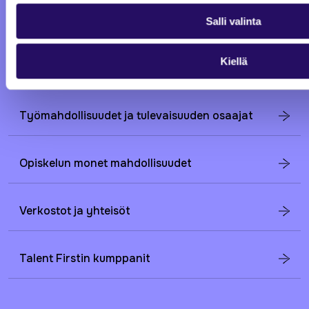
Talent Talks
Salli valinta
Kiellä
Mitä tehdä Pohjois-Savossa?
Työmahdollisuudet ja tulevaisuuden osaajat
Opiskelun monet mahdollisuudet
Verkostot ja yhteisöt
Talent Firstin kumppanit