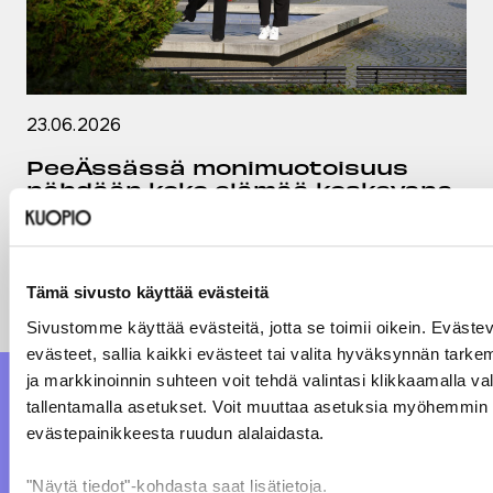
23.06.2026
PeeÄssässä monimuotoisuus
nähdään koko elämää koskevana
LUE ARTIKKELI
Tämä sivusto käyttää evästeitä
Sivustomme käyttää evästeitä, jotta se toimii oikein. Evästeva
evästeet, sallia kaikki evästeet tai valita hyväksynnän tarke
ja markkinoinnin suhteen voit tehdä valintasi klikkaamalla val
tallentamalla asetukset. Voit muuttaa asetuksia myöhemmin m
evästepainikkeesta ruudun alalaidasta.
"Näytä tiedot"-kohdasta saat lisätietoja.