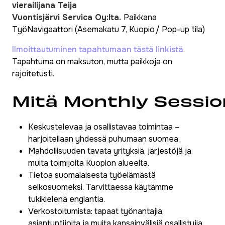
vierailijana Teija
Vuontisjärvi Servica Oy:lta.
Paikkana
TyöNavigaattori (Asemakatu 7, Kuopio / Pop-up tila)
Ilmoittautuminen tapahtumaan tästä linkistä
.
Tapahtuma on maksuton, mutta paikkoja on
rajoitetusti.
Mitä Monthly Sessio
Keskustelevaa ja osallistavaa toimintaa –
harjoitellaan yhdessä puhumaan suomea.
Mahdollisuuden tavata yrityksiä, järjestöjä ja
muita toimijoita Kuopion alueelta.
Tietoa suomalaisesta työelämästä
selkosuomeksi. Tarvittaessa käytämme
tukikielenä englantia.
Verkostoitumista: tapaat työnantajia,
asiantuntijoita ja muita kansainvälisiä osallistujia.