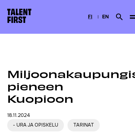
Skip to content
Etusivulle
FI
EN
Search 
CURRENTLY SELE
SUOMI
ENGLISH
Etusivu
Ajankohtaista
Miljoonakaupungista pieneen Kuopioon
Miljoonakaupungi
pieneen
Kuopioon
18.11.2024
- URA JA OPISKELU
TARINAT