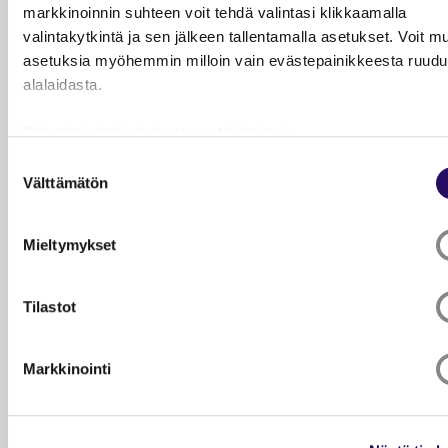
markkinoinnin suhteen voit tehdä valintasi klikkaamalla
valintakytkintä ja sen jälkeen tallentamalla asetukset. Voit m
asetuksia myöhemmin milloin vain evästepainikkeesta ruud
alalaidasta.
"Näytä tiedot"-kohdasta saat lisätietoja.
Lue lisää sivustostamme ja evästeistä
Suostumuksen
Välttämätön
valinta
Mieltymykset
05.08.2026
Tilastot
Amani Al-mehsen rakentaa siltoja
Markkinointi
LUE ARTIKKELI