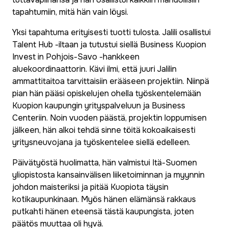
tapahtumiin, mitä hän vain löysi.
Yksi tapahtuma erityisesti tuotti tulosta. Jalili osallistui
Talent Hub -iltaan ja tutustui siellä Business Kuopion
Invest in Pohjois-Savo -hankkeen
aluekoordinaattorin. Kävi ilmi, että juuri Jalilin
ammattitaitoa tarvittaisiin erääseen projektiin. Niinpä
pian hän pääsi opiskelujen ohella työskentelemään
Kuopion kaupungin yrityspalveluun ja Business
Centeriin. Noin vuoden päästä, projektin loppumisen
jälkeen, hän alkoi tehdä sinne töitä kokoaikaisesti
yritysneuvojana ja työskentelee siellä edelleen.
Päivätyöstä huolimatta, hän valmistui Itä-Suomen
yliopistosta kansainvälisen liiketoiminnan ja myynnin
johdon maisteriksi ja pitää Kuopiota täysin
kotikaupunkinaan. Myös hänen elämänsä rakkaus
putkahti hänen eteensä tästä kaupungista, joten
päätös muuttaa oli hyvä.