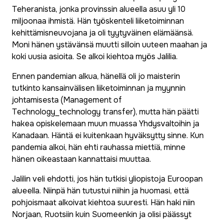
Teheranista, jonka provinssin alueella asuu yli 10
miljoonaa ihmistä. Hän työskenteli liiketoiminnan
kehittämisneuvojana ja oli tyytyväinen elämäänsä.
Moni hänen ystävänsä muutti silloin uuteen maahan ja
koki uusia asioita. Se alkoi kiehtoa myös Jalilia.
Ennen pandemian alkua, hänellä oli jo maisterin
tutkinto kansainvälisen liiketoiminnan ja myynnin
johtamisesta (
Management of
Technology_technology transfer
), mutta hän päätti
hakea opiskelemaan muun muassa Yhdysvaltoihin ja
Kanadaan. Häntä ei kuitenkaan hyväksytty sinne. Kun
pandemia alkoi, hän ehti rauhassa miettiä, minne
hänen oikeastaan kannattaisi muuttaa.
Jalilin veli ehdotti, jos hän tutkisi yliopistoja Euroopan
alueella. Niinpä hän tutustui niihin ja huomasi, että
pohjoismaat alkoivat kiehtoa suuresti. Hän haki niin
Norjaan, Ruotsiin kuin Suomeenkin ja olisi päässyt