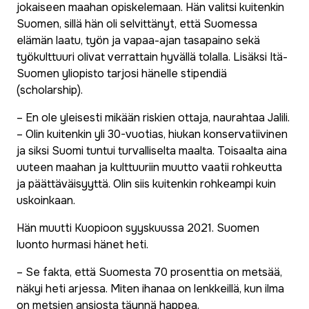
jokaiseen maahan opiskelemaan. Hän valitsi kuitenkin
Suomen, sillä hän oli selvittänyt, että Suomessa
elämän laatu, työn ja vapaa-ajan tasapaino sekä
työkulttuuri olivat verrattain hyvällä tolalla. Lisäksi Itä-
Suomen yliopisto tarjosi hänelle stipendiä
(
scholarship
).
– En ole yleisesti mikään riskien ottaja, naurahtaa Jalili.
– Olin kuitenkin yli 30-vuotias, hiukan konservatiivinen
ja siksi Suomi tuntui turvalliselta maalta. Toisaalta aina
uuteen maahan ja kulttuuriin muutto vaatii rohkeutta
ja päättäväisyyttä. Olin siis kuitenkin rohkeampi kuin
uskoinkaan.
Hän muutti Kuopioon syyskuussa 2021. Suomen
luonto hurmasi hänet heti.
– Se fakta, että Suomesta 70 prosenttia on metsää,
näkyi heti arjessa. Miten ihanaa on lenkkeillä, kun ilma
on metsien ansiosta täynnä happea.