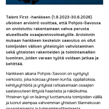
Talent First -hankkeen (1.9.2023-30.6.2026)
ulkoinen arviointi osoittaa, että Pohjois-Savossa
on onnistuttu rakentamaan vahva perusta
alueelliselle osaajavetovoimatyölle. Arvioinnin
mukaan hankkeen keskeisin saavutus on ollut
toimijoiden välisen yhteistyön vahvistaminen
sekä yhteisten rakenteiden ja toimintamallien
luominen, joiden varaan työtä voidaan jatkaa ja
kehittää.
Hankkeen aikana Pohjois-Savoon on syntynyt
verkosto, joka kokoaa yhteen kuntia, oppilaitoksia,
kehitysyhtiöitä ja yrityksiä ratkaisemaan osaajien
saatavuuteen liittyviä haasteita ja näkökulmia.
Yhteinen työ on lisännyt luottamusta toimijoiden välillä
ja luonut aiempaa vahvemman yhteisen tilannekuvan
osaajatarpeista ja työmarkkinatilanteesta.