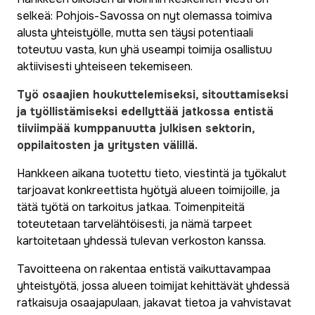
selkeä: Pohjois-Savossa on nyt olemassa toimiva
alusta yhteistyölle, mutta sen täysi potentiaali
toteutuu vasta, kun yhä useampi toimija osallistuu
aktiivisesti yhteiseen tekemiseen.
Työ osaajien houkuttelemiseksi, sitouttamiseksi
ja työllistämiseksi edellyttää jatkossa entistä
tiiviimpää kumppanuutta julkisen sektorin,
oppilaitosten ja yritysten välillä.
Hankkeen aikana tuotettu tieto, viestintä ja työkalut
tarjoavat konkreettista hyötyä alueen toimijoille, ja
tätä työtä on tarkoitus jatkaa. Toimenpiteitä
toteutetaan tarvelähtöisesti, ja nämä tarpeet
kartoitetaan yhdessä tulevan verkoston kanssa.
Tavoitteena on rakentaa entistä vaikuttavampaa
yhteistyötä, jossa alueen toimijat kehittävät yhdessä
ratkaisuja osaajapulaan, jakavat tietoa ja vahvistavat