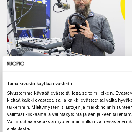
24.06.2026
Talent Talks kertoo
Tämä sivusto käyttää evästeitä
kansainväliset tarinat ääneen
Sivustomme käyttää evästeitä, jotta se toimii oikein. Evästev
kieltää kaikki evästeet, sallia kaikki evästeet tai valita hyvä
tarkemmin. Mieltymysten, tilastojen ja markkinoinnin suhteen
LUE ARTIKKELI
valintasi klikkaamalla valintakytkintä ja sen jälkeen tallentam
Voit muuttaa asetuksia myöhemmin milloin vain evästepaini
alalaidasta.