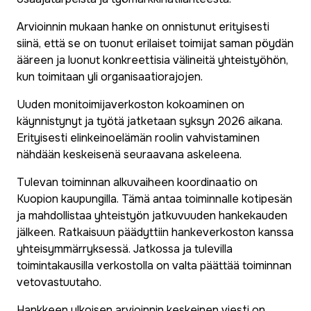
Arvioinnin mukaan hanke on onnistunut erityisesti
siinä, että se on tuonut erilaiset toimijat saman pöydän
ääreen ja luonut konkreettisia välineitä yhteistyöhön,
kun toimitaan yli organisaatiorajojen.
Uuden monitoimijaverkoston kokoaminen on
käynnistynyt ja työtä jatketaan syksyn 2026 aikana.
Erityisesti elinkeinoelämän roolin vahvistaminen
nähdään keskeisenä seuraavana askeleena.
Tulevan toiminnan alkuvaiheen koordinaatio on
Kuopion kaupungilla. Tämä antaa toiminnalle kotipesän
ja mahdollistaa yhteistyön jatkuvuuden hankekauden
jälkeen. Ratkaisuun päädyttiin hankeverkoston kanssa
yhteisymmärryksessä. Jatkossa ja tulevilla
toimintakausilla verkostolla on valta päättää toiminnan
vetovastuutaho.
Hankkeen ulkoisen arvioinnin keskeinen viesti on