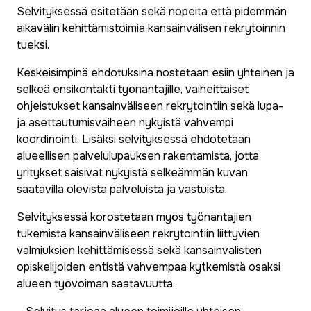
Selvityksessä esitetään sekä nopeita että pidemmän
aikavälin kehittämistoimia kansainvälisen rekrytoinnin
tueksi.
Keskeisimpinä ehdotuksina nostetaan esiin yhteinen ja
selkeä ensikontakti työnantajille, vaiheittaiset
ohjeistukset kansainväliseen rekrytointiin sekä lupa-
ja asettautumisvaiheen nykyistä vahvempi
koordinointi. Lisäksi selvityksessä ehdotetaan
alueellisen palvelulupauksen rakentamista, jotta
yritykset saisivat nykyistä selkeämmän kuvan
saatavilla olevista palveluista ja vastuista.
Selvityksessä korostetaan myös työnantajien
tukemista kansainväliseen rekrytointiin liittyvien
valmiuksien kehittämisessä sekä kansainvälisten
opiskelijoiden entistä vahvempaa kytkemistä osaksi
alueen työvoiman saatavuutta.