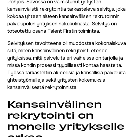
Pohjois-Savossa on valmistunut yritysten
kansainvälistä rekrytointia tarkasteleva selvitys, joka
kokoaa yhteen alueen kansainvälisen rekrytoinnin
palvelupolun yrityksen näkökulmasta. Selvitys on
toteutettu osana Talent Firstin toimintaa.
Selvityksen tavoitteena oli muodostaa kokonaiskuva
siitä, miten kansainvälinen rekrytointi etenee
yrityksissä, mitä palveluita eri vaiheissa on tarjolla ja
missä kohdin prosessi tyypillisesti kohtaa haasteita.
Työssä tarkasteltiin alueellisia ja kansallisia palveluita,
yhteistyömalleja sekä yritysten kokemuksia
kansainvälisestä rekrytoinnista.
Kansainvälinen
rekrytointi on
monelle yritykselle
arkea