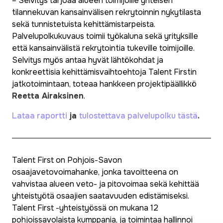
– Selvitys tarjoaa alueen toimijoille yhteisen
tilannekuvan kansainvälisen rekrytoinnin nykytilasta
sekä tunnistetuista kehittämistarpeista.
Palvelupolkukuvaus toimii työkaluna sekä yrityksille
että kansainvälistä rekrytointia tukeville toimijoille.
Selvitys myös antaa hyvät lähtökohdat ja
konkreettisia kehittämisvaihtoehtoja Talent Firstin
jatkotoimintaan, toteaa hankkeen projektipäällikkö
Reetta Airaksinen
.
Lataa raportti
ja
tulostettava palvelupolku tästä
.
Talent First on Pohjois-Savon
osaajavetovoimahanke, jonka tavoitteena on
vahvistaa alueen veto- ja pitovoimaa sekä kehittää
yhteistyötä osaajien saatavuuden edistämiseksi.
Talent First -yhteistyössä on mukana 12
pohjoissavolaista kumppania, ja toimintaa hallinnoi