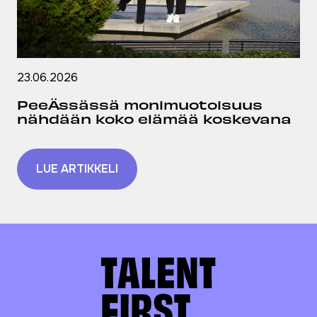
23.06.2026
PeeÄssässä monimuotoisuus
nähdään koko elämää koskevana
LUE ARTIKKELI