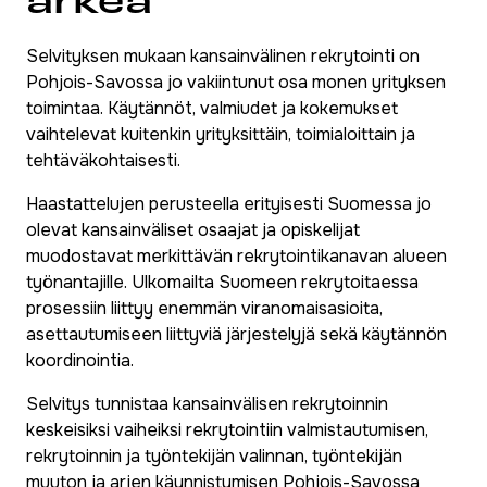
Selvityksen mukaan kansainvälinen rekrytointi on
Pohjois-Savossa jo vakiintunut osa monen yrityksen
toimintaa. Käytännöt, valmiudet ja kokemukset
vaihtelevat kuitenkin yrityksittäin, toimialoittain ja
tehtäväkohtaisesti.
Haastattelujen perusteella erityisesti Suomessa jo
olevat kansainväliset osaajat ja opiskelijat
muodostavat merkittävän rekrytointikanavan alueen
työnantajille. Ulkomailta Suomeen rekrytoitaessa
prosessiin liittyy enemmän viranomaisasioita,
asettautumiseen liittyviä järjestelyjä sekä käytännön
koordinointia.
Selvitys tunnistaa kansainvälisen rekrytoinnin
keskeisiksi vaiheiksi rekrytointiin valmistautumisen,
rekrytoinnin ja työntekijän valinnan, työntekijän
muuton ja arjen käynnistymisen Pohjois-Savossa