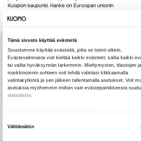
Kuopion kaupunki. Hanke on Euroopan unionin
osarahoittama.
Tämä sivusto käyttää evästeitä
Lue myös
Sivustomme käyttää evästeitä, jotta se toimii oikein.
Evästevalinnasta voit kieltää kaikki evästeet, sallia kaikki ev
tai valita hyväksynnän tarkemmin. Mieltymysten, tilastojen j
markkinoinnin suhteen voit tehdä valintasi klikkaamalla
valintakytkintä ja sen jälkeen tallentamalla asetukset. Voit m
asetuksia myöhemmin milloin vain evästepainikkeesta ruud
alalaidasta.
"Näytä tiedot"-kohdasta saat lisätietoja.
Lue lisää sivustostamme ja evästeistä
Suostumuksen
Välttämätön
valinta