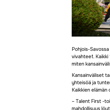
Pohjois-Savossa o
vivahteet. Kaikki
miten kansainväl
Kansainväliset ta
yhteisöä ja tunte
Kaikkien elämän o
– Talent First -t
mahdollisuus löyt