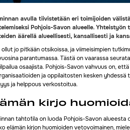
minnan avulla tiivistetään eri toimijoiden välis
elemiseksi Pohjois-Savon alueelle. Yhteistyön 
eiden äärellä alueellisesti, kansallisesti ja kans
llut jo pitkään otsikoissa, ja viimeisimpien tutk
ähivuosina parantumassa. Tästä on vaarassa seurat
ilpailua osaajista. Pohjois-Savon vahvuus on, että 
organisaatioiden ja oppilaitosten kesken yhdessä
ömyys ja helppous verkostoitua.
lämän kirjo huomioi
minnan tahtotila on luoda Pohjois-Savon alueesta 
o elämän kirjon huomioiden vetovoimainen, mielen