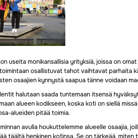
n useita monikansallisia yrityksiä, joissa on omat 
 toimintaan osallistuvat tahot vaihtavat parhaita kä
isten osaajien kynnystä saapua tänne voidaan ma
lentit halutaan saada tuntemaan itsensä hyväksyty
maan alueen kodikseen, koska koti on siellä missä
sa-alueiden pitää toimia.
oiminnan avulla houkuttelemme alueelle osaajia, joil
ää täältä henkinen kotinsa. Se on tärkeää, miten tu