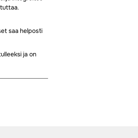
tuttaa.
set saa helposti
tulleeksi ja on