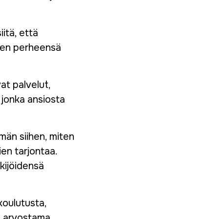
iitä, että
änen perheensä
at palvelut,
 jonka ansiosta
än siihen, miten
en tarjontaa.
ekijöidensä
koulutusta,
n arvostama