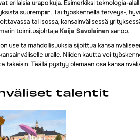
t erilaisia urapolkuja. Esimerkiksi teknologia-alalla
ksistä suurempiin. Tai työskennellä terveys-, hyvi
aloittavassa tai isossa, kansainvälisessä yritykses
arin toimitusjohtaja
Kaija Savolainen
sanoo.
n useita mahdollisuuksia sijoittua kansainvälisee
 kansainväliselle uralle. Niiden kautta voi työskenne
a takaisin. Täällä pystyy olemaan osa kansainvälisy
väliset talentit