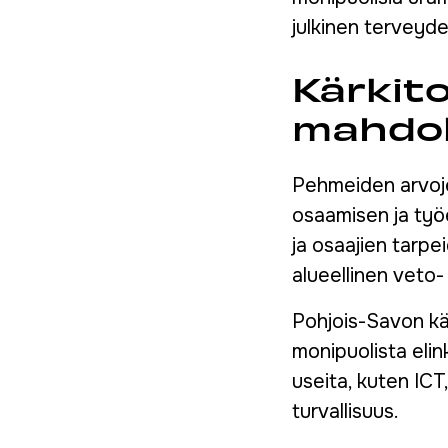
julkinen terveyde
Kärkito
mahdol
Pehmeiden arvojen
osaamisen ja työ
ja osaajien tarp
alueellinen veto-
Pohjois-Savon kä
monipuolista elin
useita, kuten ICT
turvallisuus.