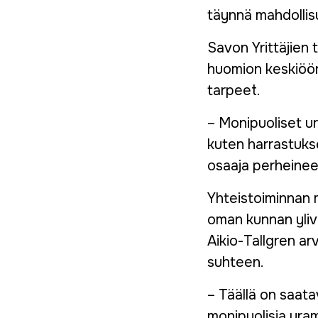
täynnä mahdollis
Savon Yrittäjien 
huomion keskiöön
tarpeet.
– Monipuoliset u
kuten harrastuks
osaaja perheineen
Yhteistoiminnan 
oman kunnan yliv
Aikio-Tallgren ar
suhteen.
– Täällä on saata
monipuolisia ura