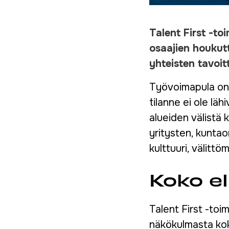
Talent First -toi
osaajien houkutt
yhteisten tavoitt
Työvoimapula on o
tilanne ei ole l
alueiden välistä k
yritysten, kunta
kulttuuri, välitt
Koko e
Talent First -toi
näkökulmasta kok