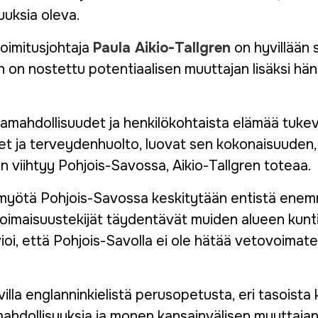
uuksia oleva.
toimitusjohtaja
Paula Aikio-Tallgren
on hyvillään s
 on nostettu potentiaalisen muuttajan lisäksi h
ramahdollisuudet ja henkilökohtaista elämää tukev
et ja terveydenhuolto, luovat sen kokonaisuuden,
 viihtyy Pohjois-Savossa, Aikio-Tallgren toteaa.
myötä Pohjois-Savossa keskitytään entistä enemm
oimaisuustekijät täydentävät muiden alueen kunti
vioi, että Pohjois-Savolla ei ole hätää vetovoimat
villa englanninkielistä perusopetusta, eri tasoista 
mahdollisuuksia ja monen kansainvälisen muuttaja