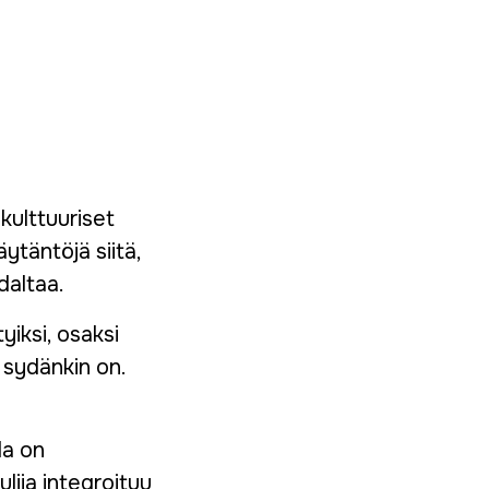
kulttuuriset
ytäntöjä siitä,
daltaa.
iksi, osaksi
 sydänkin on.
la on
lija integroituu