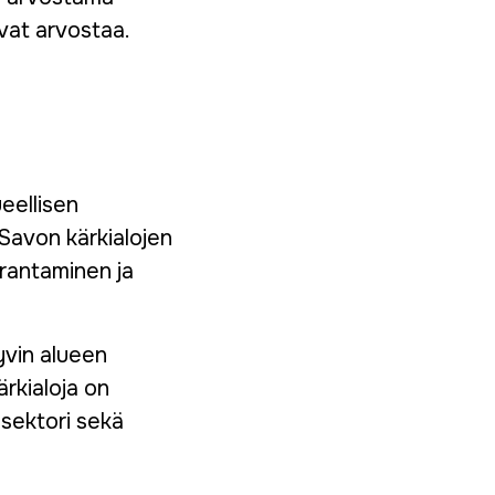
aavat arvostaa.
eellisen
Savon kärkialojen
arantaminen ja
yvin alueen
rkialoja on
usektori sekä