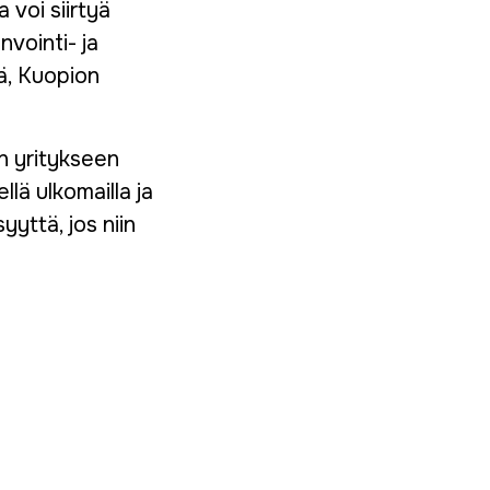
 voi siirtyä
nvointi- ja
sä, Kuopion
n yritykseen
llä ulkomailla ja
yttä, jos niin