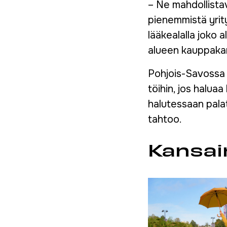
– Ne mahdollistava
pienemmistä yrity
lääkealalla joko 
alueen kauppakam
Pohjois-Savossa o
töihin, jos haluaa
halutessaan palat
tahtoo.
Kansain