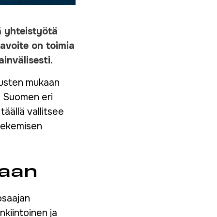
tä yhteistyötä
tavoite on toimia
ainvälisesti
.
imusten mukaan
a Suomen eri
täällä vallitsee
 tekemisen
daan
osaajan
kiintoinen ja