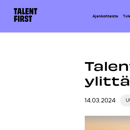
Skip to content
Etusivulle
Ajankohtaista
Tul
Etusivu
Ajankohta
Talen
ylitt
14.03.2024
U