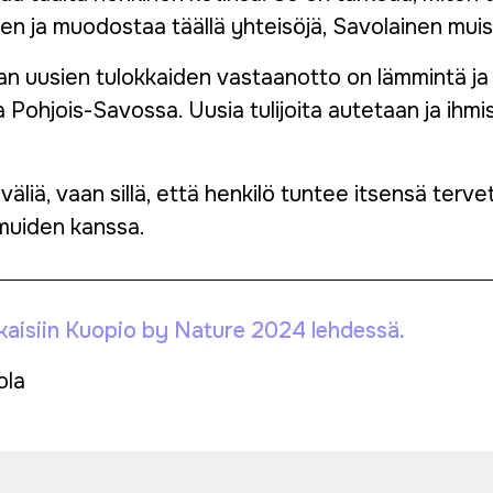
n ja muodostaa täällä yhteisöjä, Savolainen muis
n uusien tulokkaiden vastaanotto on lämmintä ja
ohjois-Savossa. Uusia tulijoita autetaan ja ihmi
 väliä, vaan sillä, että henkilö tuntee itsensä terve
muiden kanssa.
ulkaisiin Kuopio by Nature 2024 lehdessä.
ola