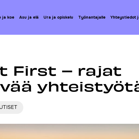
e ja koe
Asu ja elä
Ura ja opiskelu
Työnantajalle
Yhteystiedot j
ista
Talent First – rajat ylittävää yhteistyötä
t First – rajat
ävää yhteistyöt
UTISET