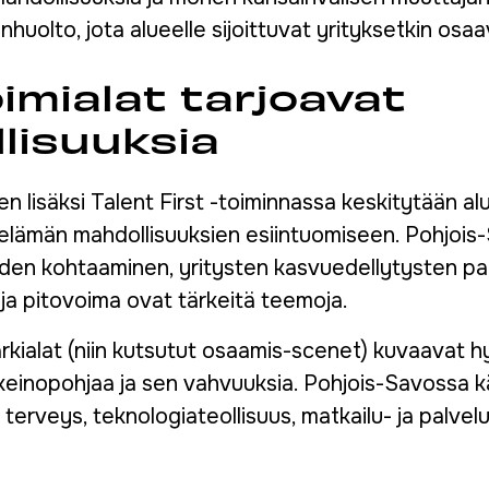
nhuolto, jota alueelle sijoittuvat yrityksetkin os
imialat tarjoavat
lisuuksia
 lisäksi Talent First -toiminnassa keskitytään alu
elämän mahdollisuuksien esiintuomiseen. Pohjois-
eiden kohtaaminen, yritysten kasvuedellytysten p
 ja pitovoima ovat tärkeitä teemoja.
rkialat (niin kutsutut osaamis-scenet) kuvaavat h
keinopohjaa ja sen vahvuuksia. Pohjois-Savossa kä
, terveys, teknologiateollisuus, matkailu- ja palvel