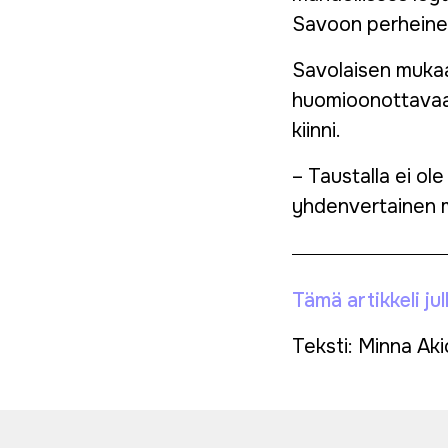
Savoon perheinee
Savolaisen mukaa
huomioonottavaa P
kiinni.
– Taustalla ei ole
yhdenvertainen 
Tämä artikkeli j
Teksti: Minna Aki